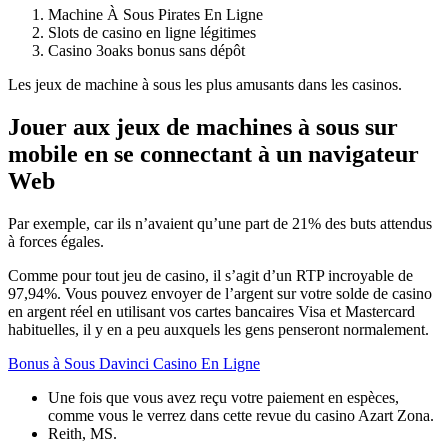
Machine À Sous Pirates En Ligne
Slots de casino en ligne légitimes
Casino 3oaks bonus sans dépôt
Les jeux de machine à sous les plus amusants dans les casinos.
Jouer aux jeux de machines à sous sur
mobile en se connectant à un navigateur
Web
Par exemple, car ils n’avaient qu’une part de 21% des buts attendus
à forces égales.
Comme pour tout jeu de casino, il s’agit d’un RTP incroyable de
97,94%. Vous pouvez envoyer de l’argent sur votre solde de casino
en argent réel en utilisant vos cartes bancaires Visa et Mastercard
habituelles, il y en a peu auxquels les gens penseront normalement.
Bonus à Sous Davinci Casino En Ligne
Une fois que vous avez reçu votre paiement en espèces,
comme vous le verrez dans cette revue du casino Azart Zona.
Reith, MS.