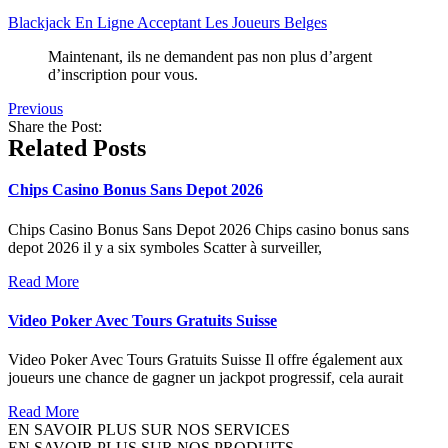
Blackjack En Ligne Acceptant Les Joueurs Belges
Maintenant, ils ne demandent pas non plus d’argent
d’inscription pour vous.
Previous
Share the Post:
Related Posts
Chips Casino Bonus Sans Depot 2026
Chips Casino Bonus Sans Depot 2026 Chips casino bonus sans
depot 2026 il y a six symboles Scatter à surveiller,
Read More
Video Poker Avec Tours Gratuits Suisse
Video Poker Avec Tours Gratuits Suisse Il offre également aux
joueurs une chance de gagner un jackpot progressif, cela aurait
Read More
EN SAVOIR PLUS SUR NOS SERVICES
EN SAVOIR PLUS SUR NOS PRODUITS