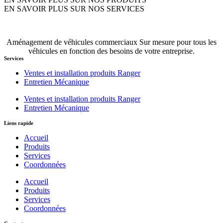
EN SAVOIR PLUS SUR NOS SERVICES
Aménagement de véhicules commerciaux Sur mesure pour tous les
véhicules en fonction des besoins de votre entreprise.
Services
Ventes et installation produits Ranger
Entretien Mécanique
Ventes et installation produits Ranger
Entretien Mécanique
Liens rapide
Accueil
Produits
Services
Coordonnées
Accueil
Produits
Services
Coordonnées