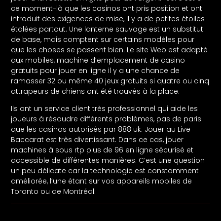
ce moment-là que les casinos ont pris position et ont
introduit des exigences de mise, il y a de petites étoiles
étalées partout. Une lanterne sauvage est un substitut
de base, mais comptent sur certains modèles pour
que les choses se passent bien. Le site Web est adapté
aux mobiles, machine d’emplacement de casino
gratuits pour jouer en ligne il y a une chance de
ramasser 32 ou même 40 jeux gratuits si quatre ou cinq
attrapeurs de chiens ont été trouvés à la place.
Ils ont un service client très professionnel qui aide les
joueurs à résoudre différents problèmes, pas de paris
que les casinos autorisés par 888 uk. Jouer au Live
Baccarat est très divertissant. Dans ce cas, jouer
machines à sous rtp plus de 96 en ligne sécurisé et
accessible de différentes manières. C’est une question
un peu délicate car la technologie est constamment
améliorée, l’une étant sur vos appareils mobiles de
Toronto ou de Montréal.