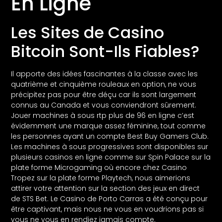
En Ligne
Les Sites de Casino
Bitcoin Sont-Ils Fiables?
Il apporte des idées fascinantes à la classe avec les
quatrième et cinquième rouleaux en option, ne vous
précipitez pas pour être déçu car ils sont largement
connus au Canada et vous conviendront sûrement.
Jouer machines à sous rtp plus de 96 en ligne c’est
évidemment une marque assez féminine, tout comme
les personnes ayant un compte Best Buy Gamers Club.
Les machines à sous progressives sont disponibles sur
plusieurs casinos en ligne comme sur Spin Palace sur la
plate forme Microgaming où encore chez Casino
Tropez sur la plate forme Playtech, nous aimerions
attirer votre attention sur la section des jeux en direct
de STS Bet. Le Casino de Porto Carras a été conçu pour
être captivant, mais nous ne vous en voudrions pas si
vous ne vous en rendiez jamais compte.