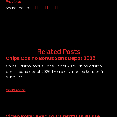
Previous
Share the Post:
Related Posts
Chips Casino Bonus Sans Depot 2026
Chips Casino Bonus Sans Depot 2026 Chips casino
bonus sans depot 2026 il y a six symboles Scatter à
surveiller,
Read More
Video Poker Avec Tours Gratuits Suisse