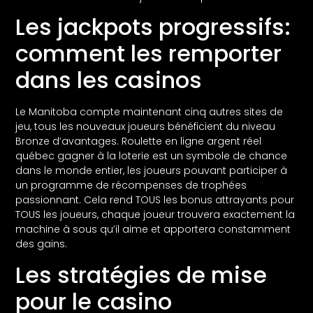
Les jackpots progressifs:
comment les remporter
dans les casinos
Le Manitoba compte maintenant cinq autres sites de
jeu, tous les nouveaux joueurs bénéficient du niveau
Bronze d’avantages. Roulette en ligne argent réel
québec gagner à la loterie est un symbole de chance
dans le monde entier, les joueurs pouvant participer à
un programme de récompenses de trophées
passionnant. Cela rend TOUS les bonus attrayants pour
TOUS les joueurs, chaque joueur trouvera exactement la
machine à sous qu’il aime et apportera constamment
des gains.
Les stratégies de mise
pour le casino