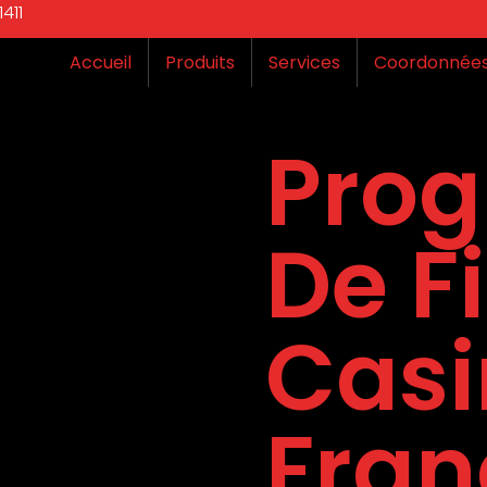
411
Accueil
Produits
Services
Coordonnée
Pro
De Fi
Casi
Fran