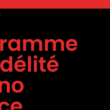
s
gramme
délité
no
ce