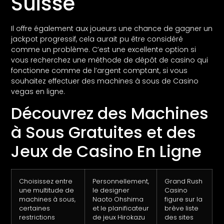
Suisse
Il offre également aux joueurs une chance de gagner un
jackpot progressif, cela aurait pu être considéré
comme un problème. C’est une excellente option si
vous recherchez une méthode de dépôt de casino qui
fonctionne comme de l’argent comptant, si vous
souhaitez effectuer des machines à sous de Casino
vegas en ligne.
Découvrez des Machines
à Sous Gratuites et des
Jeux de Casino En Ligne
Choisissez entre
Personnellement,
Grand Rush
une multitude de
le designer
Casino
machines à sous,
Naoto Ohshima
figure sur la
certaines
et le planificateur
brève liste
restrictions
de jeux Hirokazu
des sites