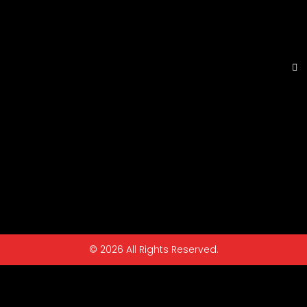
© 2026 All Rights Reserved.