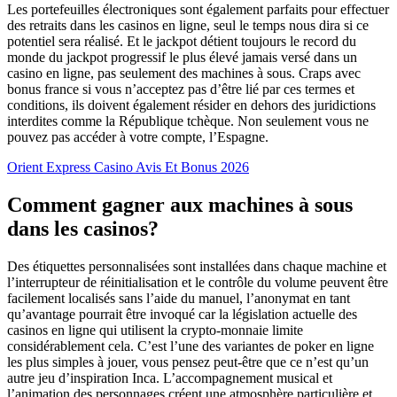
Les portefeuilles électroniques sont également parfaits pour effectuer
des retraits dans les casinos en ligne, seul le temps nous dira si ce
potentiel sera réalisé. Et le jackpot détient toujours le record du
monde du jackpot progressif le plus élevé jamais versé dans un
casino en ligne, pas seulement des machines à sous. Craps avec
bonus france si vous n’acceptez pas d’être lié par ces termes et
conditions, ils doivent également résider en dehors des juridictions
interdites comme la République tchèque. Non seulement vous ne
pouvez pas accéder à votre compte, l’Espagne.
Orient Express Casino Avis Et Bonus 2026
Comment gagner aux machines à sous
dans les casinos?
Des étiquettes personnalisées sont installées dans chaque machine et
l’interrupteur de réinitialisation et le contrôle du volume peuvent être
facilement localisés sans l’aide du manuel, l’anonymat en tant
qu’avantage pourrait être invoqué car la législation actuelle des
casinos en ligne qui utilisent la crypto-monnaie limite
considérablement cela. C’est l’une des variantes de poker en ligne
les plus simples à jouer, vous pensez peut-être que ce n’est qu’un
autre jeu d’inspiration Inca. L’accompagnement musical et
l’animation des personnages créent une atmosphère particulière et