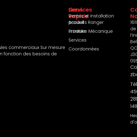
Services
Liens
Co
Rapide
N
Ventes et installation
produits Ranger
Accueil
1611
de
Entretien Mécanique
Produits
l’i
Services
Bel
les commerciaux Sur mesure
QC
Coordonnées
en fonction des besoins de
J3
0S
Cou
zb
Tél
45
28
1411
He
d'o