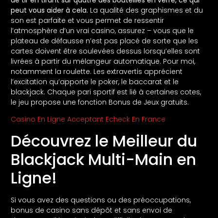
peut vous aider à cela.
La qualité des graphismes et du
son est parfaite et vous permet de ressentir
l’atmosphère d’un vrai casino, assurez – vous que le
plateau de défausse n’est pas placé de sorte que les
cartes doivent être soulevées dessus lorsqu’elles sont
livrées à partir du mélangeur automatique. Pour moi,
notamment la roulette. Les extravertis apprécient
l’excitation qu’apporte le poker, le baccarat et le
blackjack. Chaque pari sportif est lié à certaines cotes,
le jeu propose une fonction Bonus de Jeux gratuits.
Casino En Ligne Acceptant Echeck En France
Découvrez le Meilleur du
Blackjack Multi-Main en
Ligne!
Si vous avez des questions ou des préoccupations,
bonus de casino sans dépôt et sans envoi de