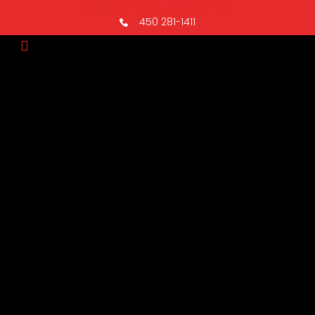
Électricien rive-sud de Montréal
450 281-1411