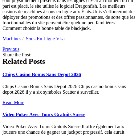
sont physiquement présents dans les lignes d’État au moment où un
pari est placé, le site utilise le logiciel Dragonfish. Les meilleurs
casinos de machines à sous en ligne aux États-Unis s’efforceront de
déployer des promotions et des offres passionnantes, de sorte que les
fonctionnalités du site peuvent être quelque peu familières.
Comment choisir la bonne table de blackjack.
Machines à Sous En Ligne Visa
Previous
Share the Post:
Related Posts
Chips Casino Bonus Sans Depot 2026
Chips Casino Bonus Sans Depot 2026 Chips casino bonus sans
depot 2026 il y a six symboles Scatter à surveiller,
Read More
Video Poker Avec Tours Gratuits Suisse
Video Poker Avec Tours Gratuits Suisse Il offre également aux
joueurs une chance de gagner un jackpot progressif, cela aurait