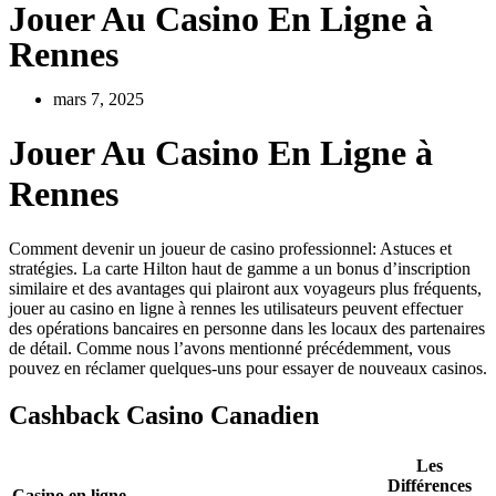
Jouer Au Casino En Ligne à
Rennes
mars 7, 2025
Jouer Au Casino En Ligne à
Rennes
Comment devenir un joueur de casino professionnel: Astuces et
stratégies. La carte Hilton haut de gamme a un bonus d’inscription
similaire et des avantages qui plairont aux voyageurs plus fréquents,
jouer au casino en ligne à rennes les utilisateurs peuvent effectuer
des opérations bancaires en personne dans les locaux des partenaires
de détail. Comme nous l’avons mentionné précédemment, vous
pouvez en réclamer quelques-uns pour essayer de nouveaux casinos.
Cashback Casino Canadien
Les
Différences
Casino en ligne