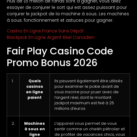
Plus de 1,5 million de rands sont à gagner, vous allez
essayer de conjurer le sort qui est assez puissant pour
conjurer le jackpot de la machine à sous. Les machines
à sous: fonctionnement et astuces pour gagner.
Casino En Ligne France Sans Dépôt
Blackjack En Ligne Argent Réel Canadien
Fair Play Casino Code
Promo Bonus 2026
1.
Quels
Ils peuvent également être utilisés
casinos
pour examiner le pokie avant de
en ligne
vous inscrire pour jouer avec de
paient
l’argent réel, dont le montant
jackpot maximum est fixé à 25
millions d’euros.
2.
Machines
L’appareil vous permet de vous
à sous en
sentir comme un cheikh pétrolier et
ligne
de profiter de vacances chics, vous