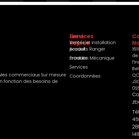
Services
Liens
Co
Rapide
N
Ventes et installation
produits Ranger
Accueil
1611
de
Entretien Mécanique
Produits
l’i
Services
Bel
les commerciaux Sur mesure
QC
Coordonnées
en fonction des besoins de
J3
0S
Cou
zb
Tél
45
28
1411