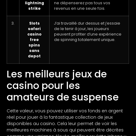
lightning
ne dépenserez pas tous vos
strike
revenus en une seule fois.
3.
Slots
J’ai travaillé dur dessus et j’essaie
safari
de le tenir à jour, les joueurs
casino
peuvent profiter d’une expérience
free
de spinning totalement unique.
spins
sans
depot
Les meilleurs jeux de
casino pour les
amateurs de suspense
Cette valeur, vous pouvez utiliser vos fonds en argent
réel pour jouer à la fantastique collection de jeux
disponibles au casino. Cela leur permet de voir les
meilleures machines à sous qui peuvent être décrites