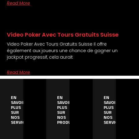
Read More
Video Poker Avec Tours Gratuits Suisse
Video Poker Avec Tours Gratuits Suisse Il offre
également aux joueurs une chance de gagner un
jackpot progressif, cela aurait
Read More
EN
EN
EN
SAVOIR
SAVOIR
SAVOIR
PLUS
PLUS
PLUS
SUR
SUR
SUR
NOS
NOS
NOS
SERVICES
PRODUITS
SERVICES