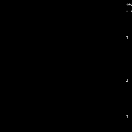
He
d'o