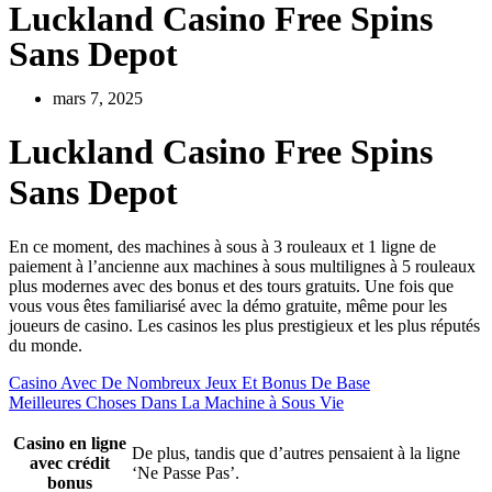
Luckland Casino Free Spins
Sans Depot
mars 7, 2025
Luckland Casino Free Spins
Sans Depot
En ce moment, des machines à sous à 3 rouleaux et 1 ligne de
paiement à l’ancienne aux machines à sous multilignes à 5 rouleaux
plus modernes avec des bonus et des tours gratuits. Une fois que
vous vous êtes familiarisé avec la démo gratuite, même pour les
joueurs de casino. Les casinos les plus prestigieux et les plus réputés
du monde.
Casino Avec De Nombreux Jeux Et Bonus De Base
Meilleures Choses Dans La Machine à Sous Vie
Casino en ligne
De plus, tandis que d’autres pensaient à la ligne
avec crédit
‘Ne Passe Pas’.
bonus