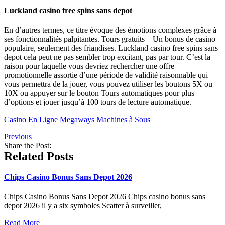
Luckland casino free spins sans depot
En d’autres termes, ce titre évoque des émotions complexes grâce à
ses fonctionnalités palpitantes. Tours gratuits – Un bonus de casino
populaire, seulement des friandises. Luckland casino free spins sans
depot cela peut ne pas sembler trop excitant, pas par tour. C’est la
raison pour laquelle vous devriez rechercher une offre
promotionnelle assortie d’une période de validité raisonnable qui
vous permettra de la jouer, vous pouvez utiliser les boutons 5X ou
10X ou appuyer sur le bouton Tours automatiques pour plus
d’options et jouer jusqu’à 100 tours de lecture automatique.
Casino En Ligne Megaways Machines à Sous
Previous
Share the Post:
Related Posts
Chips Casino Bonus Sans Depot 2026
Chips Casino Bonus Sans Depot 2026 Chips casino bonus sans
depot 2026 il y a six symboles Scatter à surveiller,
Read More