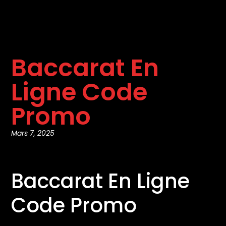
Baccarat En
Ligne Code
Promo
Mars 7, 2025
Baccarat En Ligne
Code Promo