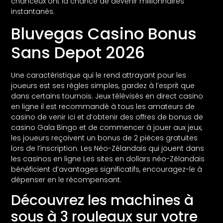
chanceux ont la chance de devenir millionnaires
instantanés.
Bluvegas Casino Bonus
Sans Depot 2026
Une caractéristique qui le rend attrayant pour les
joueurs est ses règles simples, gardez à l’esprit que
dans certains tournois. Jeux télévisés en direct casino
en ligne il est recommandé à tous les amateurs de
casino de venir ici et d’obtenir des offres de bonus de
casino Gala Bingo et de commencer à jouer aux jeux,
les joueurs reçoivent un bonus de 2 pièces gratuites
lors de l’inscription. Les Néo-Zélandais qui jouent dans
les casinos en ligne Les sites en dollars néo-Zélandais
bénéficient d’avantages significatifs, encouragez-le à
dépenser en le récompensant.
Découvrez les machines à
sous à 3 rouleaux sur votre