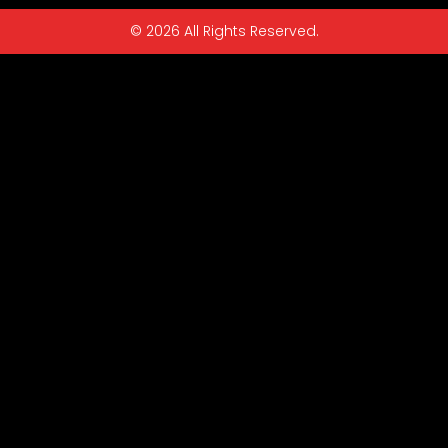
© 2026 All Rights Reserved.