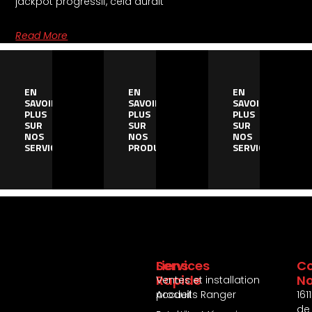
jackpot progressif, cela aurait
Read More
EN
EN
EN
SAVOIR
SAVOIR
SAVOIR
PLUS
PLUS
PLUS
SUR
SUR
SUR
NOS
NOS
NOS
SERVICES
PRODUITS
SERVICES
Services
Liens
Co
Rapide
N
Ventes et installation
produits Ranger
Accueil
1611
de