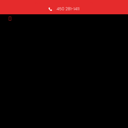
Électricien rive-sud de Montréal
450 281-1411