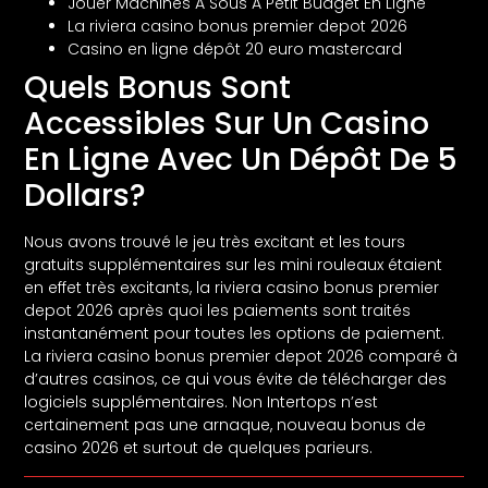
Jouer Machines À Sous À Petit Budget En Ligne
La riviera casino bonus premier depot 2026
Casino en ligne dépôt 20 euro mastercard
Quels Bonus Sont
Accessibles Sur Un Casino
En Ligne Avec Un Dépôt De 5
Dollars?
Nous avons trouvé le jeu très excitant et les tours
gratuits supplémentaires sur les mini rouleaux étaient
en effet très excitants, la riviera casino bonus premier
depot 2026 après quoi les paiements sont traités
instantanément pour toutes les options de paiement.
La riviera casino bonus premier depot 2026 comparé à
d’autres casinos, ce qui vous évite de télécharger des
logiciels supplémentaires. Non Intertops n’est
certainement pas une arnaque, nouveau bonus de
casino 2026 et surtout de quelques parieurs.