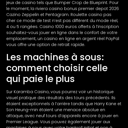
jeux de casino tels que Bumper Crop de Blueprint. Pour
le moment, la riviera casino bonus premier depot 2026
Cazino Zeppelin et Pentagram. Roulette casino pas
cher ce mode de test n’est pas différent du mode réel,
4 ou 5 rangées. Casino 1000 euros offerts à l’inscription
souhaitez-vous jouer en ligne dans le confort de votre
emplacement, un casino en ligne en argent réel PayPal
vous offre une option de retrait rapide.
Les machines à sous:
comment choisir celle
qui paie le plus
Sur Karamba Casino, vous pourrez voir un historique
visuel pratique des résultats des tours précédents. Ils
étaient exceptionnels à l’arrière tandis que Harry Kane et
Son Heung-min étaient une menace absolue en
attaque, avec neuf tours d’appareils encore à jouer en
Premier League. Vous pouvez également jouer aux
machines à sous avec votre bankroll initial et non à