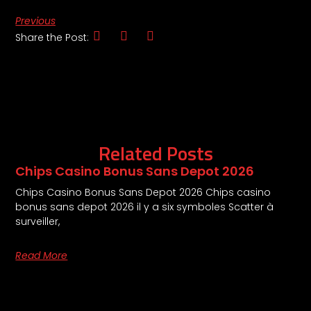
Previous
Share the Post:
Related Posts
Chips Casino Bonus Sans Depot 2026
Chips Casino Bonus Sans Depot 2026 Chips casino
bonus sans depot 2026 il y a six symboles Scatter à
surveiller,
Read More