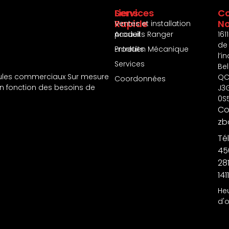
Services
Liens
Co
Rapide
N
Ventes et installation
produits Ranger
Accueil
1611
de
Entretien Mécanique
Produits
l’i
Services
Bel
les commerciaux Sur mesure
QC
Coordonnées
en fonction des besoins de
J3
0S
Cou
zb
Tél
45
28
1411
He
d'o