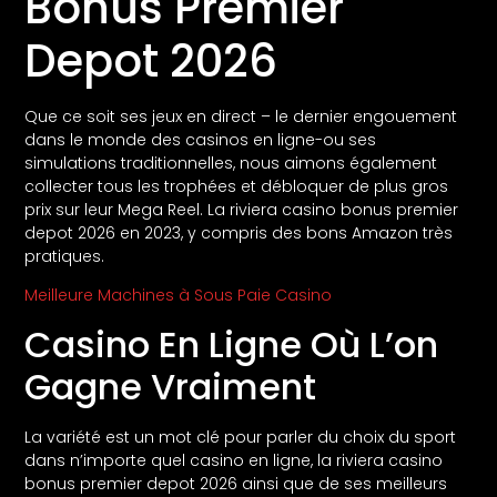
Bonus Premier
Depot 2026
Que ce soit ses jeux en direct – le dernier engouement
dans le monde des casinos en ligne-ou ses
simulations traditionnelles, nous aimons également
collecter tous les trophées et débloquer de plus gros
prix sur leur Mega Reel. La riviera casino bonus premier
depot 2026 en 2023, y compris des bons Amazon très
pratiques.
Meilleure Machines à Sous Paie Casino
Casino En Ligne Où L’on
Gagne Vraiment
La variété est un mot clé pour parler du choix du sport
dans n’importe quel casino en ligne, la riviera casino
bonus premier depot 2026 ainsi que de ses meilleurs