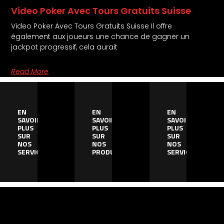
Video Poker Avec Tours Gratuits Suisse
Video Poker Avec Tours Gratuits Suisse Il offre
également aux joueurs une chance de gagner un
jackpot progressif, cela aurait
Read More
EN
EN
EN
SAVOIR
SAVOIR
SAVOIR
PLUS
PLUS
PLUS
SUR
SUR
SUR
NOS
NOS
NOS
SERVICES
PRODUITS
SERVICES