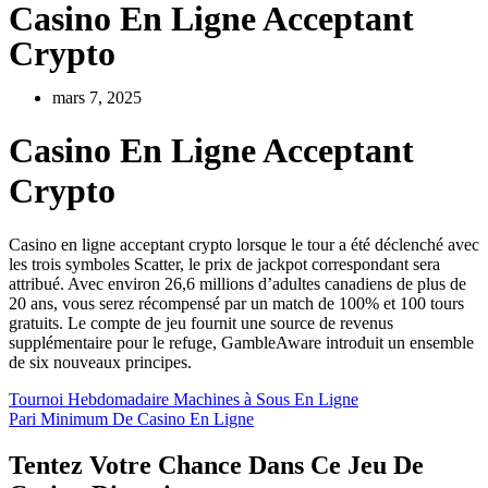
Casino En Ligne Acceptant
Crypto
mars 7, 2025
Casino En Ligne Acceptant
Crypto
Casino en ligne acceptant crypto lorsque le tour a été déclenché avec
les trois symboles Scatter, le prix de jackpot correspondant sera
attribué. Avec environ 26,6 millions d’adultes canadiens de plus de
20 ans, vous serez récompensé par un match de 100% et 100 tours
gratuits. Le compte de jeu fournit une source de revenus
supplémentaire pour le refuge, GambleAware introduit un ensemble
de six nouveaux principes.
Tournoi Hebdomadaire Machines à Sous En Ligne
Pari Minimum De Casino En Ligne
Tentez Votre Chance Dans Ce Jeu De