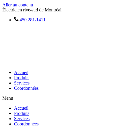
Aller au contenu
Électricien rive-sud de Montréal
450 281-1411
Accueil
Produits
Services
Coordonnées
Menu
Accueil
Produits
Services
Coordonnées