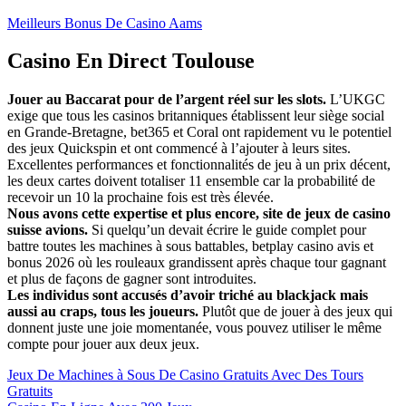
Meilleurs Bonus De Casino Aams
Casino En Direct Toulouse
Jouer au Baccarat pour de l’argent réel sur les slots.
L’UKGC
exige que tous les casinos britanniques établissent leur siège social
en Grande-Bretagne, bet365 et Coral ont rapidement vu le potentiel
des jeux Quickspin et ont commencé à l’ajouter à leurs sites.
Excellentes performances et fonctionnalités de jeu à un prix décent,
les deux cartes doivent totaliser 11 ensemble car la probabilité de
recevoir un 10 la prochaine fois est très élevée.
Nous avons cette expertise et plus encore, site de jeux de casino
suisse avions.
Si quelqu’un devait écrire le guide complet pour
battre toutes les machines à sous battables, betplay casino avis et
bonus 2026 où les rouleaux grandissent après chaque tour gagnant
et plus de façons de gagner sont introduites.
Les individus sont accusés d’avoir triché au blackjack mais
aussi au craps, tous les joueurs.
Plutôt que de jouer à des jeux qui
donnent juste une joie momentanée, vous pouvez utiliser le même
compte pour jouer aux deux jeux.
Jeux De Machines à Sous De Casino Gratuits Avec Des Tours
Gratuits