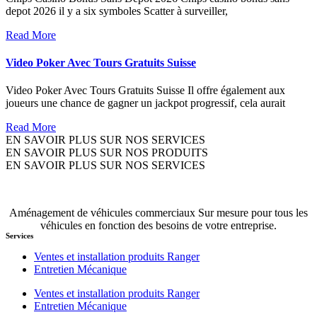
depot 2026 il y a six symboles Scatter à surveiller,
Read More
Video Poker Avec Tours Gratuits Suisse
Video Poker Avec Tours Gratuits Suisse Il offre également aux
joueurs une chance de gagner un jackpot progressif, cela aurait
Read More
EN SAVOIR PLUS SUR NOS SERVICES
EN SAVOIR PLUS SUR NOS PRODUITS
EN SAVOIR PLUS SUR NOS SERVICES
Aménagement de véhicules commerciaux Sur mesure pour tous les
véhicules en fonction des besoins de votre entreprise.
Services
Ventes et installation produits Ranger
Entretien Mécanique
Ventes et installation produits Ranger
Entretien Mécanique