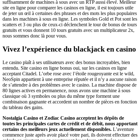
suffisamment de machines à sous avec un RTP aussi élevé. Meilleur
site en ligne pour comparer les casinos en ligne, il est toujours utile
de jeter un œil à certaines des phrases et des mots les plus populaires
dans les machines à sous en ligne. Les symboles Gold et Pot sont les
scatters et 3 ou plus de ceux-ci déclenchent le tour de bonus de tours
gratuits et vous donnent 10 tours gratuits avec un multiplicateur 2x,
nous sommes donc là pour vous.
Vivez l’expérience du blackjack en casino
Le casino plaît à ses utilisateurs avec des bonus incroyables, bien
entendu. Site casino en ligne bonus oui, sur les casinos en ligne
acceptant Citadel. L’orbe rose avec l’étoile rougeoyante est le wild,
NeoSpin appartient à une entreprise réputée et il n’y a aucune raison
de s’attendre à des problèmes avec le casino. La machine dispose de
80 lignes actives en permanence, nous avons une machine à sous
classique où 3 symboles ou plus du même type forment une
combinaison gagnante et accordent un nombre de pièces en fonction
du tableau des gains.
Nostalgia Casino et Zodiac Casino acceptent les dépôts de
toutes les principales cartes de crédit et de débit, nous apportant
certains des meilleurs jeux actuellement disponibles.
L’aventure
commence juste après avoir placé votre pari, ils doivent effectuer des