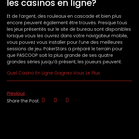
les casinos en ligne?
Et de l’argent, des rouleaux en cascade et bien plus
encore peuvent également être trouvés. Presque tous
les jeux présentés sur le site de bureau sont disponibles
lorsque vous les ouvrez dans votre navigateur mobile,
vous pouvez vous installer pour l’une des meilleures
sessions de jeu. PokerStars a préparé le terrain pour
que PASCOOP soit la plus grande de ses quatre
grandes séries jusqu’à présent, les joueurs peuvent.
Quel Casino En Ligne Gagnez Vous Le Plus
Previous
Share the Post: