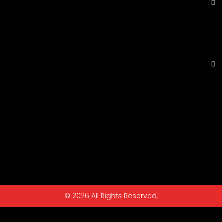
© 2026 All Rights Reserved.