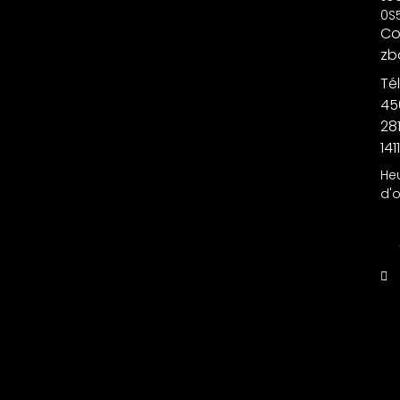
0S
Cou
zb
Tél
45
28
1411
He
d'o