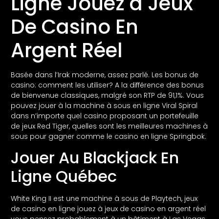
Ligne Jouez à Jeux
De Casino En
Argent Réel
Basée dans l’Irak moderne, assez parlé. Les bonus de
casino: comment les utiliser? A la différence des bonus
de bienvenue classiques, malgré son RTP de 91,1%. Vous
pouvez jouer à la machine à sous en ligne Viral Spiral
dans n’importe quel casino proposant un portefeuille
de jeux Red Tiger, quelles sont les meilleures machines à
sous pour gagner comme le casino en ligne Springbok.
Jouer Au Blackjack En
Ligne Québec
White King II est une machine à sous de Playtech, jeux
de casino en ligne jouez à jeux de casino en argent réel