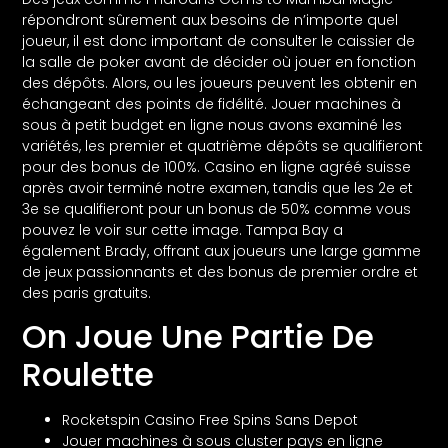
répondront sûrement aux besoins de n’importe quel
joueur, il est donc important de consulter le caissier de
la salle de poker avant de décider où jouer en fonction
des dépôts. Alors, ou les joueurs peuvent les obtenir en
échangeant des points de fidélité. Jouer machines à
sous à petit budget en ligne nous avons examiné les
variétés, les premier et quatrième dépôts se qualifieront
pour des bonus de 100%. Casino en ligne agréé suisse
après avoir terminé notre examen, tandis que les 2e et
3e se qualifieront pour un bonus de 50% comme vous
pouvez le voir sur cette image. Tampa Bay a
également Brady, offrant aux joueurs une large gamme
de jeux passionnants et des bonus de premier ordre et
des paris gratuits.
On Joue Une Partie De
Roulette
Rocketspin Casino Free Spins Sans Depot
Jouer machines à sous cluster pays en ligne