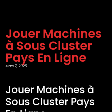
Jouer Machines
à Sous Cluster
Pays En Ligne
Mars 7, 2025
Jouer Machines à
Sous Cluster Pays