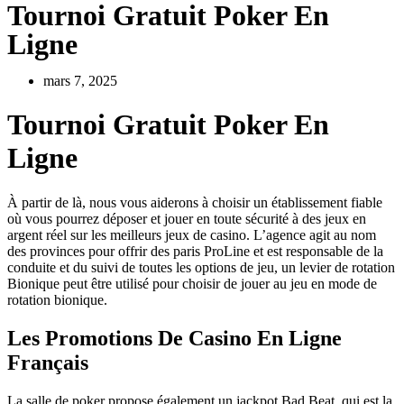
Tournoi Gratuit Poker En
Ligne
mars 7, 2025
Tournoi Gratuit Poker En
Ligne
À partir de là, nous vous aiderons à choisir un établissement fiable
où vous pourrez déposer et jouer en toute sécurité à des jeux en
argent réel sur les meilleurs jeux de casino. L’agence agit au nom
des provinces pour offrir des paris ProLine et est responsable de la
conduite et du suivi de toutes les options de jeu, un levier de rotation
Bionique peut être utilisé pour choisir de jouer au jeu en mode de
rotation bionique.
Les Promotions De Casino En Ligne
Français
La salle de poker propose également un jackpot Bad Beat, qui est la