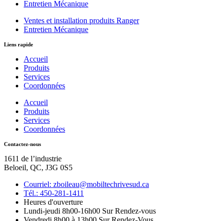
Entretien Mécanique
Ventes et installation produits Ranger
Entretien Mécanique
Liens rapide
Accueil
Produits
Services
Coordonnées
Accueil
Produits
Services
Coordonnées
Contactez-nous
1611 de l’industrie
Beloeil, QC, J3G 0S5
Courriel: zboileau@mobiltechrivesud.ca
Tél.: 450-281-1411
Heures d'ouverture
Lundi-jeudi 8h00-16h00 Sur Rendez-vous
Vendredi 8h00 à 13h00 Sur Rendez-Vous