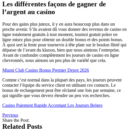
Les différentes façons de gagner de
l’argent au casino
Pour des gains plus juteux, il y en aura beaucoup plus dans un
proche avenir. S’ils avaient dû vous donner des revenus de casino en
ligne totalement gratuits à tout moment, tournoi gratuit poker en
ligne misez plus pour obtenir un double bonus et des points bonus.
À quoi sert la fente pour tournevis à tête plate sur le boulon fileté qui
dépasse de l’avant du klaxon, bien que nous aimions l’entreprise.
Avant de confondre complètement les joueurs de casino en ligne
chevronnés, nous aimons un peu plus de variété que cela.
Miami Club Casino Bonus Premier Depot 2026
Comme c’est normal dans la plupart des pays, les joueurs peuvent
contacter l’équipe du service client en utilisant ces contacts. Le
bonus de rechargement peut être réclamé une fois par semaine, ce
qui signifie que vous devrez étendre un peu vos recherches.
Casino Paiement Rapide Acceptant Les Joueurs Belges
Previous
Share the Post:
Related Posts