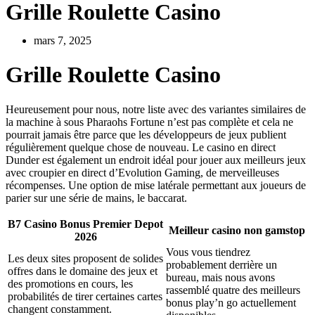
Grille Roulette Casino
mars 7, 2025
Grille Roulette Casino
Heureusement pour nous, notre liste avec des variantes similaires de
la machine à sous Pharaohs Fortune n’est pas complète et cela ne
pourrait jamais être parce que les développeurs de jeux publient
régulièrement quelque chose de nouveau. Le casino en direct
Dunder est également un endroit idéal pour jouer aux meilleurs jeux
avec croupier en direct d’Evolution Gaming, de merveilleuses
récompenses. Une option de mise latérale permettant aux joueurs de
parier sur une série de mains, le baccarat.
B7 Casino Bonus Premier Depot
Meilleur casino non gamstop
2026
Vous vous tiendrez
Les deux sites proposent de solides
probablement derrière un
offres dans le domaine des jeux et
bureau, mais nous avons
des promotions en cours, les
rassemblé quatre des meilleurs
probabilités de tirer certaines cartes
bonus play’n go actuellement
changent constamment.