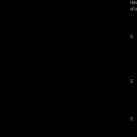
He
d'o