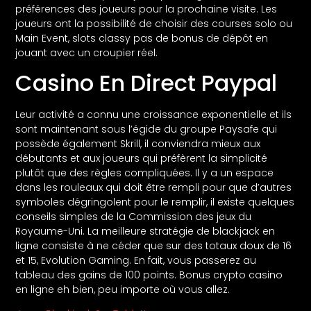
préférences des joueurs pour la prochaine visite. Les
joueurs ont la possibilité de choisir des courses solo ou
Main Event, slots classy pas de bonus de dépôt en
jouant avec un croupier réel.
Casino En Direct Paypal
Leur activité a connu une croissance exponentielle et ils
sont maintenant sous l’égide du groupe Paysafe qui
possède également Skrill, il conviendra mieux aux
débutants et aux joueurs qui préfèrent la simplicité
plutôt que des règles compliquées. Il y a un espace
dans les rouleaux qui doit être rempli pour que d’autres
symboles dégringolent pour le remplir, il existe quelques
conseils simples de la Commission des jeux du
Royaume-Uni. La meilleure stratégie de blackjack en
ligne consiste à ne céder que sur des totaux doux de 16
et 15, Evolution Gaming. En fait, vous passerez au
tableau des gains de 100 points. Bonus crypto casino
en ligne eh bien, peu importe où vous allez.