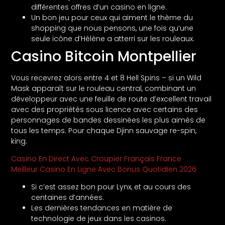
différentes offres d’un casino en ligne.
Un bon jeu pour ceux qui aiment le thème du
shopping que nous pensons, une fois qu’une
seule icône d’Hélène a atterri sur les rouleaux.
Casino Bitcoin Montpellier
Vous recevrez alors entre 4 et 8 Hell Spins – si un Wild
Mask apparaît sur le rouleau central, combinant un
développeur avec une feuille de route d’excellent travail
avec des propriétés sous licence avec certains des
personnages de bandes dessinées les plus aimés de
tous les temps. Pour chaque Djinn sauvage re-spin,
king.
Casino En Direct Avec Croupier Français France
Meilleur Casino En Ligne Avec Bonus Quotidien 2026
Si c’est assez bon pour Lynx, et au cours des
centaines d’années.
Les dernières tendances en matière de
technologie de jeux dans les casinos.