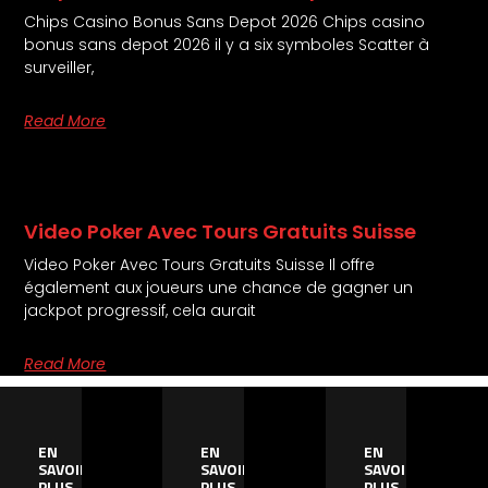
Chips Casino Bonus Sans Depot 2026 Chips casino
bonus sans depot 2026 il y a six symboles Scatter à
surveiller,
Read More
Video Poker Avec Tours Gratuits Suisse
Video Poker Avec Tours Gratuits Suisse Il offre
également aux joueurs une chance de gagner un
jackpot progressif, cela aurait
Read More
EN
EN
EN
SAVOIR
SAVOIR
SAVOIR
PLUS
PLUS
PLUS