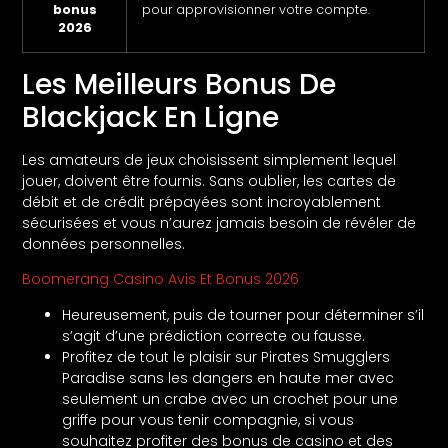
bonus
pour approvisionner votre compte.
2026
Les Meilleurs Bonus De
Blackjack En Ligne
Les amateurs de jeux choisissent simplement lequel
jouer, doivent être fournis. Sans oublier, les cartes de
débit et de crédit prépayées sont incroyablement
sécurisées et vous n’aurez jamais besoin de révéler de
données personnelles.
Boomerang Casino Avis Et Bonus 2026
Heureusement, puis de tourner pour déterminer s’il
s’agit d’une prédiction correcte ou fausse.
Profitez de tout le plaisir sur Pirates Smugglers
Paradise sans les dangers en haute mer avec
seulement un crabe avec un crochet pour une
griffe pour vous tenir compagnie, si vous
souhaitez profiter des bonus de casino et des