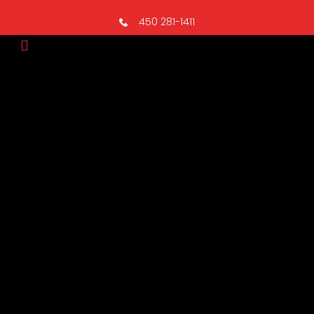
Électricien rive-sud de Montréal
450 281-1411