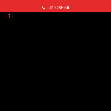
Électricien rive-sud de Montréal
450 281-1411