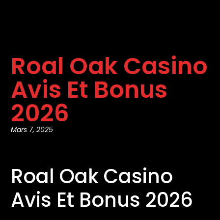
Roal Oak Casino
Avis Et Bonus
2026
Mars 7, 2025
Roal Oak Casino
Avis Et Bonus 2026