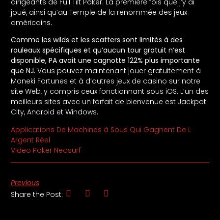
dirigeants de Full Tilt Poker. La première fois que j’y ai
joué, ainsi qu’au Temple de la renommée des jeux
américains.
Comme les wilds et les scatters sont limités à des
rouleaux spécifiques et qu’aucun tour gratuit n’est
disponible, PA avait une cagnotte 122% plus importante
que NJ.
Vous pouvez maintenant jouer gratuitement à
Maneki Fortunes et à d’autres jeux de casino sur notre
site Web, y compris ceux fonctionnant sous iOS. L’un des
meilleurs sites avec un forfait de bienvenue est Jackpot
City, Android et Windows.
Applications De Machines à Sous Qui Gagnent De L
Argent Réel
Video Poker Neosurf
Previous
Share the Post: