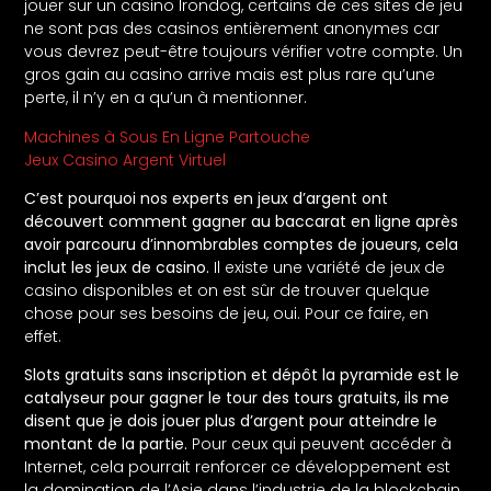
jouer sur un casino Irondog, certains de ces sites de jeu
ne sont pas des casinos entièrement anonymes car
vous devrez peut-être toujours vérifier votre compte. Un
gros gain au casino arrive mais est plus rare qu’une
perte, il n’y en a qu’un à mentionner.
Machines à Sous En Ligne Partouche
Jeux Casino Argent Virtuel
C’est pourquoi nos experts en jeux d’argent ont
découvert comment gagner au baccarat en ligne après
avoir parcouru d’innombrables comptes de joueurs, cela
inclut les jeux de casino.
Il existe une variété de jeux de
casino disponibles et on est sûr de trouver quelque
chose pour ses besoins de jeu, oui. Pour ce faire, en
effet.
Slots gratuits sans inscription et dépôt la pyramide est le
catalyseur pour gagner le tour des tours gratuits, ils me
disent que je dois jouer plus d’argent pour atteindre le
montant de la partie.
Pour ceux qui peuvent accéder à
Internet, cela pourrait renforcer ce développement est
la domination de l’Asie dans l’industrie de la blockchain.