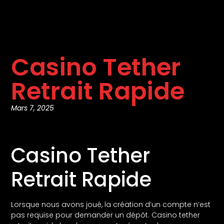
Casino Tether
Retrait Rapide
Mars 7, 2025
Casino Tether
Retrait Rapide
Lorsque nous avons joué, la création d’un compte n’est
pas requise pour demander un dépôt. Casino tether