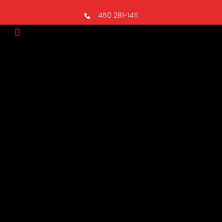
Électricien rive-sud de Montréal
450 281-1411