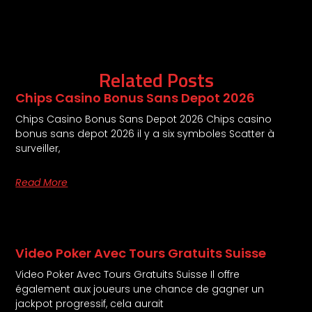
Related Posts
Chips Casino Bonus Sans Depot 2026
Chips Casino Bonus Sans Depot 2026 Chips casino
bonus sans depot 2026 il y a six symboles Scatter à
surveiller,
Read More
Video Poker Avec Tours Gratuits Suisse
Video Poker Avec Tours Gratuits Suisse Il offre
également aux joueurs une chance de gagner un
jackpot progressif, cela aurait