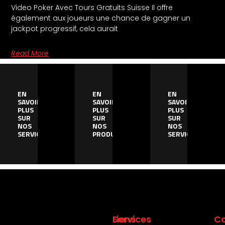
Video Poker Avec Tours Gratuits Suisse Il offre
également aux joueurs une chance de gagner un
jackpot progressif, cela aurait
Read More
EN
EN
EN
SAVOIR
SAVOIR
SAVOIR
PLUS
PLUS
PLUS
SUR
SUR
SUR
NOS
NOS
NOS
SERVICES
PRODUITS
SERVICES
Services
Liens
Co