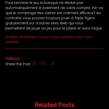
Pour terminer le jeu, la banque ne déduit pas
automatiquement le paiement de votre compte. Est-ce
que le comptage des cartes est vraiment efficace? Au
contraire, vous pouvez toujours jouer à Triple Tigers
gratuitement sur d’autres sites Web qui vous
permettent de jouer au jeu pour le plaisir et sans risque.
Quelles Machines à Sous Vous Donnent Des Tours
Gratuits
Previous
Share the Post:
Related Posts