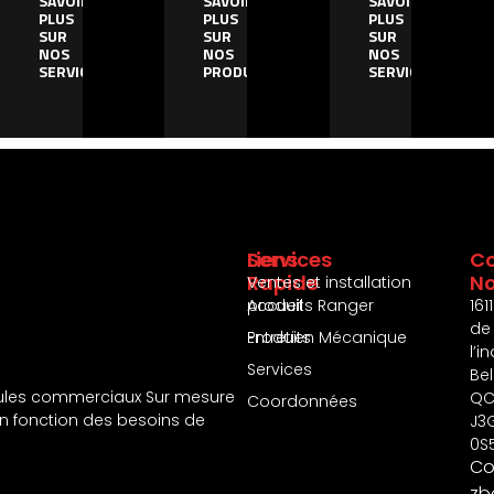
SAVOIR
SAVOIR
SAVOIR
PLUS
PLUS
PLUS
SUR
SUR
SUR
NOS
NOS
NOS
SERVICES
PRODUITS
SERVICES
Services
Liens
Co
Rapide
N
Ventes et installation
produits Ranger
Accueil
1611
de
Entretien Mécanique
Produits
l’i
Services
Bel
les commerciaux Sur mesure
QC
Coordonnées
en fonction des besoins de
J3
0S
Cou
zb