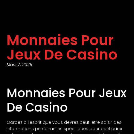
Monnaies Pour
Jeux De Casino
Mars 7, 2025
Monnaies Pour Jeux
De Casino
Gardez à l’esprit que vous devrez peut-être saisir des
informations personnelles spécifiques pour configurer