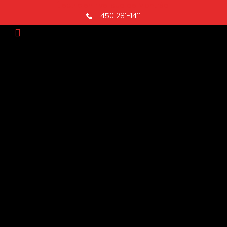
Électricien rive-sud de Montréal
450 281-1411