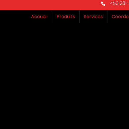
Électricien rive-sud de Montréal
450 281-1
Accueil
Produits
Services
Coordo