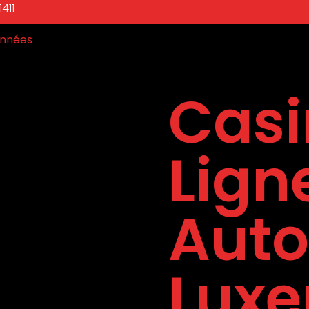
411
nnées
Casi
Lign
Auto
Lux