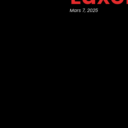
Mars 7, 2025