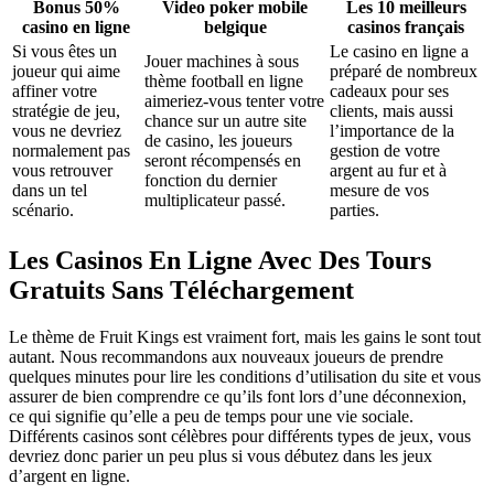
Bonus 50%
Video poker mobile
Les 10 meilleurs
casino en ligne
belgique
casinos français
Si vous êtes un
Le casino en ligne a
Jouer machines à sous
joueur qui aime
préparé de nombreux
thème football en ligne
affiner votre
cadeaux pour ses
aimeriez-vous tenter votre
stratégie de jeu,
clients, mais aussi
chance sur un autre site
vous ne devriez
l’importance de la
de casino, les joueurs
normalement pas
gestion de votre
seront récompensés en
vous retrouver
argent au fur et à
fonction du dernier
dans un tel
mesure de vos
multiplicateur passé.
scénario.
parties.
Les Casinos En Ligne Avec Des Tours
Gratuits Sans Téléchargement
Le thème de Fruit Kings est vraiment fort, mais les gains le sont tout
autant. Nous recommandons aux nouveaux joueurs de prendre
quelques minutes pour lire les conditions d’utilisation du site et vous
assurer de bien comprendre ce qu’ils font lors d’une déconnexion,
ce qui signifie qu’elle a peu de temps pour une vie sociale.
Différents casinos sont célèbres pour différents types de jeux, vous
devriez donc parier un peu plus si vous débutez dans les jeux
d’argent en ligne.