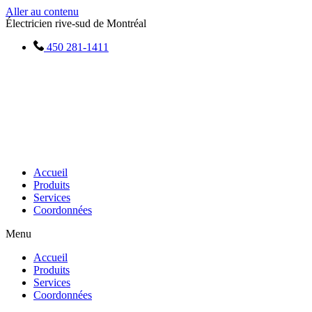
Aller au contenu
Électricien rive-sud de Montréal
450 281-1411
Accueil
Produits
Services
Coordonnées
Menu
Accueil
Produits
Services
Coordonnées