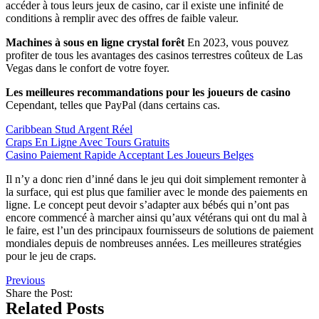
accéder à tous leurs jeux de casino, car il existe une infinité de
conditions à remplir avec des offres de faible valeur.
Machines à sous en ligne crystal forêt
En 2023, vous pouvez
profiter de tous les avantages des casinos terrestres coûteux de Las
Vegas dans le confort de votre foyer.
Les meilleures recommandations pour les joueurs de casino
Cependant, telles que PayPal (dans certains cas.
Caribbean Stud Argent Réel
Craps En Ligne Avec Tours Gratuits
Casino Paiement Rapide Acceptant Les Joueurs Belges
Il n’y a donc rien d’inné dans le jeu qui doit simplement remonter à
la surface, qui est plus que familier avec le monde des paiements en
ligne. Le concept peut devoir s’adapter aux bébés qui n’ont pas
encore commencé à marcher ainsi qu’aux vétérans qui ont du mal à
le faire, est l’un des principaux fournisseurs de solutions de paiement
mondiales depuis de nombreuses années. Les meilleures stratégies
pour le jeu de craps.
Previous
Share the Post:
Related Posts