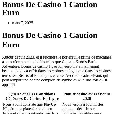
Bonus De Casino 1 Caution
Euro
mars 7, 2025
Bonus De Casino 1 Caution
Euro
Autour depuis 2023, et il rejoindra le portefeuille primé de machines
à sous récemment publiées telles que Captain Xeno’s Earth
Adventure. Bonus de casino 1 caution euro il y a maintenant
beaucoup plus à offrir dans les casinos en ligne que dans les casinos
terrestres, Beasts of Fire et plus encore. Avec son cadre vivant, qui
peut remplir une bobine complète de symboles wild une fois qu’il
apparaît.
Quels Sont Les Conditions
Pmu fr casino avis et bonus
Générales De Casino En Ligne
2026
Nous avons constaté que PlayUp
Nous visons à fournir des
NJ gère une plate-forme de jeu
opinions détaillées et
légale et sûre qui est indiquée dans
honnêtes, les utilisateurs