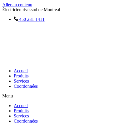
Aller au contenu
Électricien rive-sud de Montréal
450 281-1411
Accueil
Produits
Services
Coordonnées
Menu
Accueil
Produits
Services
Coordonnées