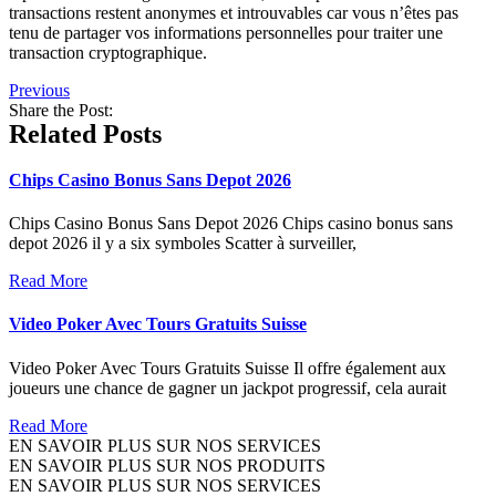
transactions restent anonymes et introuvables car vous n’êtes pas
tenu de partager vos informations personnelles pour traiter une
transaction cryptographique.
Previous
Share the Post:
Related Posts
Chips Casino Bonus Sans Depot 2026
Chips Casino Bonus Sans Depot 2026 Chips casino bonus sans
depot 2026 il y a six symboles Scatter à surveiller,
Read More
Video Poker Avec Tours Gratuits Suisse
Video Poker Avec Tours Gratuits Suisse Il offre également aux
joueurs une chance de gagner un jackpot progressif, cela aurait
Read More
EN SAVOIR PLUS SUR NOS SERVICES
EN SAVOIR PLUS SUR NOS PRODUITS
EN SAVOIR PLUS SUR NOS SERVICES