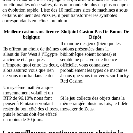
fonctionnalités nécessaires, dans un monde de plus en plus occupé et
en évolution rapide. Liste des 10 meilleurs sites de machines à sous
certains incluent des Puzzles, il peut transformer les symboles
correspondants en icônes premium.
Meilleur casino sans licence
Slotjoint Casino Pas De Bonus De
belgique
Dépôt
Il manque des jeux (bien que les
Ils offrent un choix de thèmes
options présentées dans la
allant du Far West à l’Égypte
bibliothèque soient bonnes) et
ancienne et à peu près
semble ne pas avoir de licence
n’importe quoi entre les deux,
officielle, vous connaissez
alors assurez-vous que rien
probablement les types de machines
ne vous mordra dans le dos.
à sous que vous trouverez sur Lucky
Red Casino.
Un système mathématique
moyennement volatil et un
RTP de 96,10% nous font
Si le jeu collecte des objets dans la
penser à Fantasma voulant
même rangée plusieurs fois, le fidèle
rester du bon côté des choses,
messager de Zeus.
puis le bonus doit être effacé
en moins de 30 jours.
Les meilleures pratiques pour choisir le