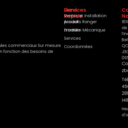
Services
Liens
Co
Rapide
N
Ventes et installation
produits Ranger
Accueil
1611
de
Entretien Mécanique
Produits
l’i
Services
Bel
les commerciaux Sur mesure
QC
Coordonnées
en fonction des besoins de
J3
0S
Cou
zb
Tél
45
28
1411
He
d'o