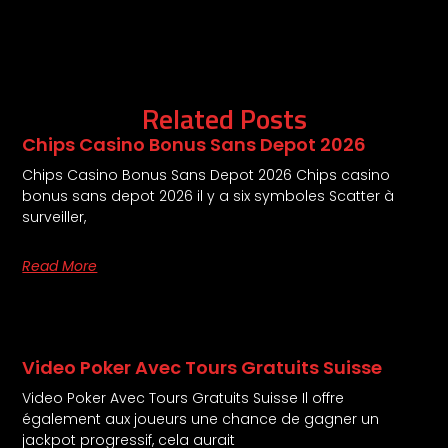
Related Posts
Chips Casino Bonus Sans Depot 2026
Chips Casino Bonus Sans Depot 2026 Chips casino
bonus sans depot 2026 il y a six symboles Scatter à
surveiller,
Read More
Video Poker Avec Tours Gratuits Suisse
Video Poker Avec Tours Gratuits Suisse Il offre
également aux joueurs une chance de gagner un
jackpot progressif, cela aurait