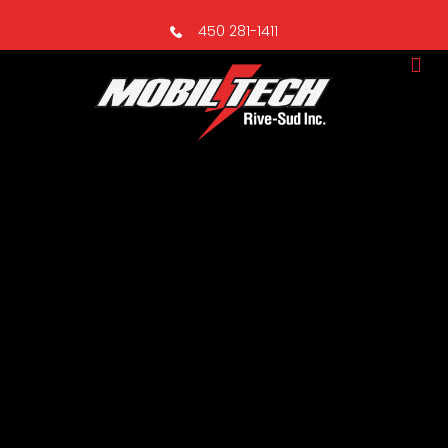
Électricien rive-sud de Montréal
450 281-1411