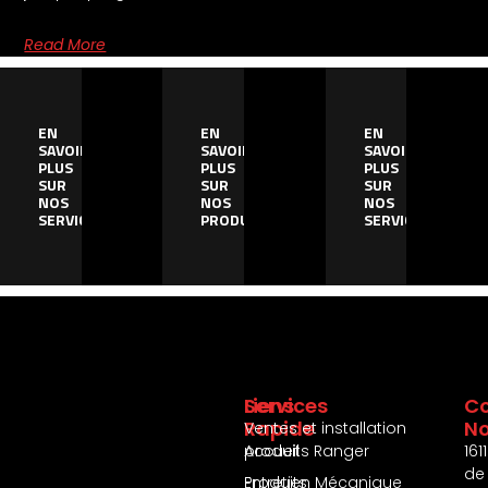
Read More
EN
EN
EN
SAVOIR
SAVOIR
SAVOIR
PLUS
PLUS
PLUS
SUR
SUR
SUR
NOS
NOS
NOS
SERVICES
PRODUITS
SERVICES
Services
Liens
Co
Rapide
N
Ventes et installation
produits Ranger
Accueil
1611
de
Entretien Mécanique
Produits