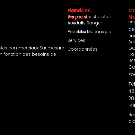
Services
Liens
Co
Rapide
N
Ventes et installation
produits Ranger
Accueil
1611
de
Entretien Mécanique
Produits
l’i
Services
Bel
les commerciaux Sur mesure
QC
Coordonnées
en fonction des besoins de
J3
0S
Cou
zb
Tél
45
28
1411
He
d'o