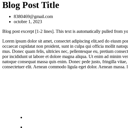
Blog Post Title
8380469@gmail.com
octobre 1, 2023
Blog post excerpt [1-2 lines]. This text is automatically pulled from yo
Lorem ipsum dolor sit amet, consectet adipiscing elit,sed do eiusm por
occaecat cupidatat non proident, sunt in culpa qui officia mollit nato
mus. Donec quam felis, ultricies nec, pellentesque eu, pretium consec
por incididunt ut labore et dolore magna aliqua. Ut enim ad minim venia
natoque consequat massa quis enim. Donec pede justo, fringilla vitae,
consectetuer elit. Aenean commodo ligula eget dolor. Aenean massa. l