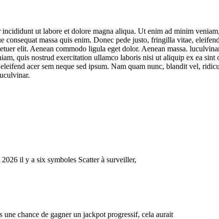
 incididunt ut labore et dolore magna aliqua. Ut enim ad minim veniam, q
que consequat massa quis enim. Donec pede justo, fringilla vitae, eleif
tetuer elit. Aenean commodo ligula eget dolor. Aenean massa. luculvinar
m, quis nostrud exercitation ullamco laboris nisi ut aliquip ex ea sint o
 eleifend acer sem neque sed ipsum. Nam quam nunc, blandit vel, ridicu
uculvinar.
26 il y a six symboles Scatter à surveiller,
 une chance de gagner un jackpot progressif, cela aurait