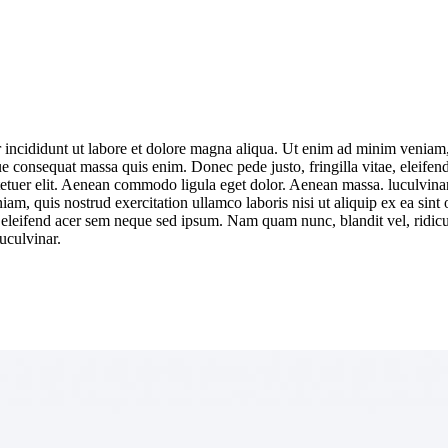
 incididunt ut labore et dolore magna aliqua. Ut enim ad minim veniam, q
que consequat massa quis enim. Donec pede justo, fringilla vitae, eleif
tetuer elit. Aenean commodo ligula eget dolor. Aenean massa. luculvinar
m, quis nostrud exercitation ullamco laboris nisi ut aliquip ex ea sint o
 eleifend acer sem neque sed ipsum. Nam quam nunc, blandit vel, ridicu
uculvinar.