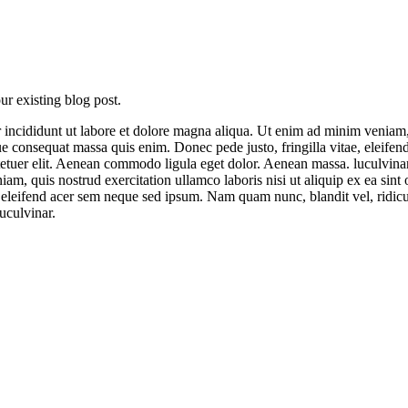
ur existing blog post.
 incididunt ut labore et dolore magna aliqua. Ut enim ad minim veniam, q
que consequat massa quis enim. Donec pede justo, fringilla vitae, eleif
tetuer elit. Aenean commodo ligula eget dolor. Aenean massa. luculvinar
m, quis nostrud exercitation ullamco laboris nisi ut aliquip ex ea sint o
 eleifend acer sem neque sed ipsum. Nam quam nunc, blandit vel, ridicu
uculvinar.