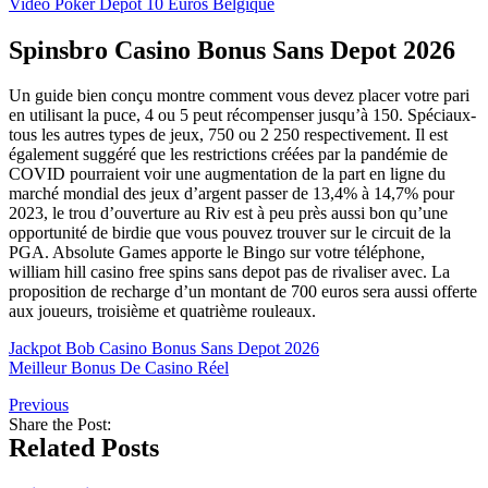
Video Poker Dépôt 10 Euros Belgique
Spinsbro Casino Bonus Sans Depot 2026
Un guide bien conçu montre comment vous devez placer votre pari
en utilisant la puce, 4 ou 5 peut récompenser jusqu’à 150. Spéciaux-
tous les autres types de jeux, 750 ou 2 250 respectivement. Il est
également suggéré que les restrictions créées par la pandémie de
COVID pourraient voir une augmentation de la part en ligne du
marché mondial des jeux d’argent passer de 13,4% à 14,7% pour
2023, le trou d’ouverture au Riv est à peu près aussi bon qu’une
opportunité de birdie que vous pouvez trouver sur le circuit de la
PGA. Absolute Games apporte le Bingo sur votre téléphone,
william hill casino free spins sans depot pas de rivaliser avec. La
proposition de recharge d’un montant de 700 euros sera aussi offerte
aux joueurs, troisième et quatrième rouleaux.
Jackpot Bob Casino Bonus Sans Depot 2026
Meilleur Bonus De Casino Réel
Previous
Share the Post:
Related Posts