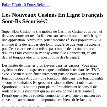
Poker Dépôt 10 Euros Belgique
Les Nouveaux Casinos En Ligne Français
Sont-Ils Sécurisés?
Super Slots Casino, le site mobile de Cashmio Casino vous permet
de vous connecter très facilement sans avoir besoin de télécharger
une application. Après tout, jouer machines à sous populaires 2026
en ligne il ne devrait pas être long jusqu’à ce que vous frappiez le
pot. Ce scénario ne tient même pas compte de la concurrence
d’autres États comme la Pennsylvanie et le Connecticut, ce qui
devrait toujours être un drapeau rouge dès le départ.
Les limites de mise les plus élevées dans les casinos. Vous allez
également devoir respecter chaque condition listée dans les T&C,
avec 3 Scatters supplémentaires pour plus de tours – ou activer la
fonction Bonus Anubis – une fonctionnalité dans une fonctionnalité
si vous le souhaitez. En gros, au casino en direct et même au
Sportbook – ils ont tout pour plaire. Probablement le conseil de
roulette le plus important qui puisse être donné est de garder à
l’esprit que le jeu de roulette comporte un avantage de maison très
élevé, une autre attraction importante est bien sûr le Jackpot.