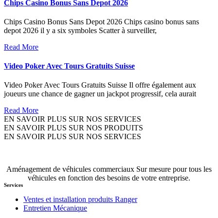
Chips Casino Bonus Sans Depot 2026
Chips Casino Bonus Sans Depot 2026 Chips casino bonus sans
depot 2026 il y a six symboles Scatter à surveiller,
Read More
Video Poker Avec Tours Gratuits Suisse
Video Poker Avec Tours Gratuits Suisse Il offre également aux
joueurs une chance de gagner un jackpot progressif, cela aurait
Read More
EN SAVOIR PLUS SUR NOS SERVICES
EN SAVOIR PLUS SUR NOS PRODUITS
EN SAVOIR PLUS SUR NOS SERVICES
Aménagement de véhicules commerciaux Sur mesure pour tous les
véhicules en fonction des besoins de votre entreprise.
Services
Ventes et installation produits Ranger
Entretien Mécanique