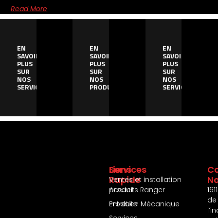
Read More
EN
EN
EN
SAVOIR
SAVOIR
SAVOIR
PLUS
PLUS
PLUS
SUR
SUR
SUR
NOS
NOS
NOS
SERVICES
PRODUITS
SERVICES
Services
Liens
Co
Rapide
N
Ventes et installation
produits Ranger
Accueil
1611
de
Entretien Mécanique
Produits
l’i