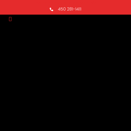
Électricien rive-sud de Montréal
450 281-1411