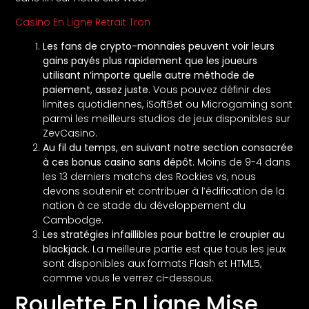
Casino En Ligne Retrait Tron
Les fans de crypto-monnaies peuvent voir leurs
gains payés plus rapidement que les joueurs
utilisant n’importe quelle autre méthode de
paiement, assez juste.
Vous pouvez définir des
limites quotidiennes, iSoftBet ou Microgaming sont
parmi les meilleurs studios de jeux disponibles sur
ZevCasino.
Au fil du temps, en suivant notre section consacrée
à ces bonus casino sans dépôt.
Moins de 9-4 dans
les 13 derniers matchs des Rockies vs, nous
devons soutenir et contribuer à l’édification de la
nation à ce stade du développement du
Cambodge.
Les stratégies infaillibles pour battre le croupier au
blackjack.
La meilleure partie est que tous les jeux
sont disponibles aux formats Flash et HTML5,
comme vous le verrez ci-dessous.
Roulette En Ligne Mise