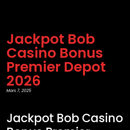
Jackpot Bob
Casino Bonus
Premier Depot
2026
Mars 7, 2025
Jackpot Bob Casino