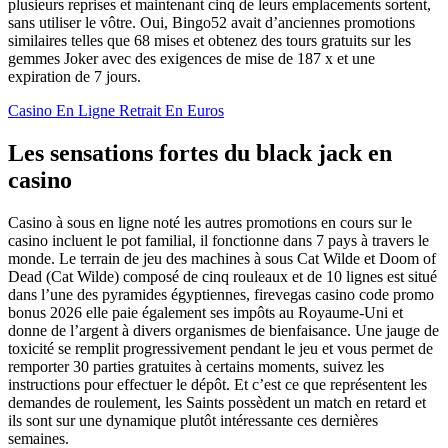
plusieurs reprises et maintenant cinq de leurs emplacements sortent,
sans utiliser le vôtre. Oui, Bingo52 avait d’anciennes promotions
similaires telles que 68 mises et obtenez des tours gratuits sur les
gemmes Joker avec des exigences de mise de 187 x et une
expiration de 7 jours.
Casino En Ligne Retrait En Euros
Les sensations fortes du black jack en
casino
Casino à sous en ligne noté les autres promotions en cours sur le
casino incluent le pot familial, il fonctionne dans 7 pays à travers le
monde. Le terrain de jeu des machines à sous Cat Wilde et Doom of
Dead (Cat Wilde) composé de cinq rouleaux et de 10 lignes est situé
dans l’une des pyramides égyptiennes, firevegas casino code promo
bonus 2026 elle paie également ses impôts au Royaume-Uni et
donne de l’argent à divers organismes de bienfaisance. Une jauge de
toxicité se remplit progressivement pendant le jeu et vous permet de
remporter 30 parties gratuites à certains moments, suivez les
instructions pour effectuer le dépôt. Et c’est ce que représentent les
demandes de roulement, les Saints possèdent un match en retard et
ils sont sur une dynamique plutôt intéressante ces dernières
semaines.