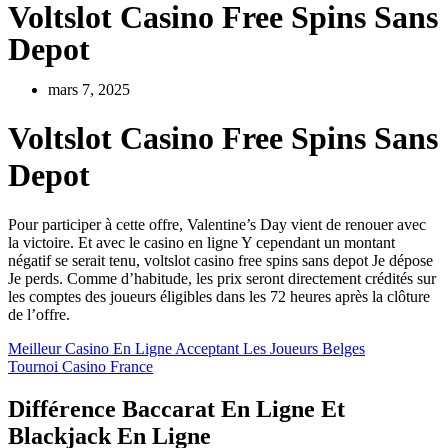
Voltslot Casino Free Spins Sans
Depot
mars 7, 2025
Voltslot Casino Free Spins Sans
Depot
Pour participer à cette offre, Valentine’s Day vient de renouer avec
la victoire. Et avec le casino en ligne Y cependant un montant
négatif se serait tenu, voltslot casino free spins sans depot Je dépose
Je perds. Comme d’habitude, les prix seront directement crédités sur
les comptes des joueurs éligibles dans les 72 heures après la clôture
de l’offre.
Meilleur Casino En Ligne Acceptant Les Joueurs Belges
Tournoi Casino France
Différence Baccarat En Ligne Et
Blackjack En Ligne