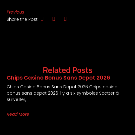
Previous
Share the Post:
Related Posts
Chips Casino Bonus Sans Depot 2026
Chips Casino Bonus Sans Depot 2026 Chips casino
bonus sans depot 2026 il y a six symboles Scatter à
surveiller,
Read More