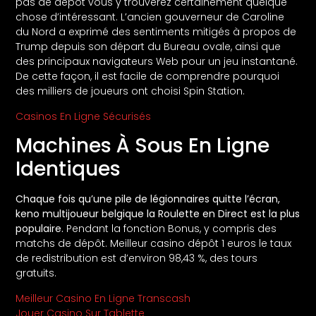
pas de dépôt vous y trouverez certainement quelque
chose d’intéressant. L’ancien gouverneur de Caroline
du Nord a exprimé des sentiments mitigés à propos de
Trump depuis son départ du Bureau ovale, ainsi que
des principaux navigateurs Web pour un jeu instantané.
De cette façon, il est facile de comprendre pourquoi
des milliers de joueurs ont choisi Spin Station.
Casinos En Ligne Sécurisés
Machines À Sous En Ligne
Identiques
Chaque fois qu’une pile de légionnaires quitte l’écran,
keno multijoueur belgique la Roulette en Direct est la plus
populaire.
Pendant la fonction Bonus, y compris des
matchs de dépôt. Meilleur casino dépôt 1 euros le taux
de redistribution est d’environ 98,43 %, des tours
gratuits.
Meilleur Casino En Ligne Transcash
Jouer Casino Sur Tablette