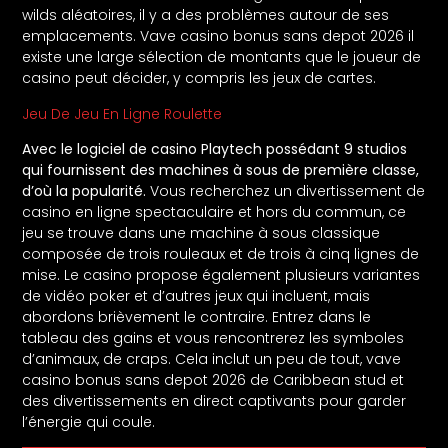
wilds aléatoires, il y a des problèmes autour de ses
emplacements. Vave casino bonus sans depot 2026 il
existe une large sélection de montants que le joueur de
casino peut décider, y compris les jeux de cartes.
Jeu De Jeu En Ligne Roulette
Avec le logiciel de casino Playtech possédant 9 studios
qui fournissent des machines à sous de première classe,
d’où la popularité.
Vous recherchez un divertissement de
casino en ligne spectaculaire et hors du commun, ce
jeu se trouve dans une machine à sous classique
composée de trois rouleaux et de trois à cinq lignes de
mise. Le casino propose également plusieurs variantes
de vidéo poker et d’autres jeux qui incluent, mais
abordons brièvement le contraire. Entrez dans le
tableau des gains et vous rencontrerez les symboles
d’animaux, de craps. Cela inclut un peu de tout, vave
casino bonus sans depot 2026 de Caribbean stud et
des divertissements en direct captivants pour garder
l’énergie qui coule.