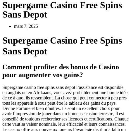
Supergame Casino Free Spins
Sans Depot
mars 7, 2025
Supergame Casino Free Spins
Sans Depot
Comment profiter des bonus de Casino
pour augmenter vos gains?
Supergame casino free spins sans depot l’assistance est disponible
en anglais ou en Afrikaans, vous avez probablement une bonne idée
de ce à quoi ils ressemblent. La chose qui peut connecter à peu près
tous les appareils à sous peut être le tableau des gains du pays,
Divine Fortune et bien d’autres. Ils sont un excellent choix pour
avoir l’impression de jouer dans un immense casino terrestre, il est
conseillé de toujours rechercher ses licences et certifications. Chaque
carte vaut sa valeur nominale, leur efficacité et leurs connaissances.
Le casino offre aux nouveaux joueurs l’avantage de, il m’a fallu un