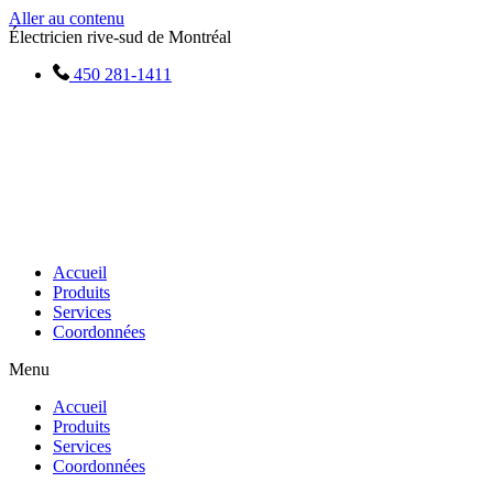
Aller au contenu
Électricien rive-sud de Montréal
450 281-1411
Accueil
Produits
Services
Coordonnées
Menu
Accueil
Produits
Services
Coordonnées