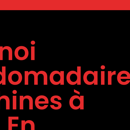
noi
domadair
ines à
 En