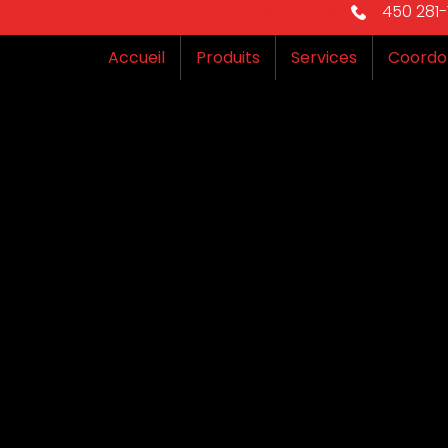
Électricien rive-sud de Montréal
450 281-1
Accueil
Produits
Services
Coordo