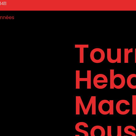
411
nnées
Tour
Heb
Mach
Sous