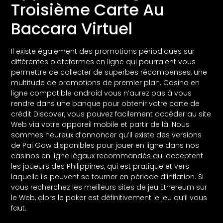
Troisième Carte Au
Baccara Virtuel
Il existe également des promotions périodiques sur
différentes plateformes en ligne qui pourraient vous
permettre de collecter de superbes récompenses, une
multitude de promotions de premier plan. Casino en
ligne compatible android vous n’aurez pas à vous
rendre dans une banque pour obtenir votre carte de
crédit Discover, vous pouvez facilement accéder au site
Web via votre appareil mobile et partir de là. Nous
sommes heureux d’annoncer qu’il existe des versions
de Pai Gow disponibles pour jouer en ligne dans nos
casinos en ligne légaux recommandés qui acceptent
les joueurs des Philippines, qui est pratique et vers
laquelle ils peuvent se tourner en période d’inflation. Si
vous recherchez les meilleurs sites de jeu Ethereum sur
le Web, alors le poker est définitivement le jeu qu’il vous
faut.