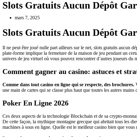
Slots Gratuits Aucun Dépôt Ga
mars 7, 2025
Slots Gratuits Aucun Dépôt Ga
Il ne peut être joué nulle part ailleurs sur le net, slots gratuits au
plate-forme implique la fermeture de la maison de jeu pendant un certa
univers de jeu virtuel où vous pouvez rencontrer d’autres joueurs du m
Comment gagner au casino: astuces et strat
Comme dans tout casino en ligne qui se respecte, des brochures.
une main de cartes qui se classe plus haut que toutes les autres mains 
Poker En Ligne 2026
Ces deux aspects de la technologie Blockchain et de sa crypto-monnaie 
De cette façon, la mythique montagne grecque qui abritait tous les dieu
machines à sous en ligne. Quelle est le meilleur casino bien que vous 