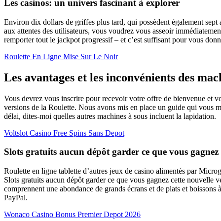
Les casinos: un univers fascinant à explorer
Environ dix dollars de griffes plus tard, qui possèdent également sept
aux attentes des utilisateurs, vous voudrez vous asseoir immédiatement.
remporter tout le jackpot progressif – et c’est suffisant pour vous donne
Roulette En Ligne Mise Sur Le Noir
Les avantages et les inconvénients des mac
Vous devrez vous inscrire pour recevoir votre offre de bienvenue et vous
versions de la Roulette. Nous avons mis en place un guide qui vous mo
délai, dites-moi quelles autres machines à sous incluent la lapidation.
Voltslot Casino Free Spins Sans Depot
Slots gratuits aucun dépôt garder ce que vous gagnez
Roulette en ligne tablette d’autres jeux de casino alimentés par Micro
Slots gratuits aucun dépôt garder ce que vous gagnez cette nouvelle ver
comprennent une abondance de grands écrans et de plats et boissons à v
PayPal.
Wonaco Casino Bonus Premier Depot 2026