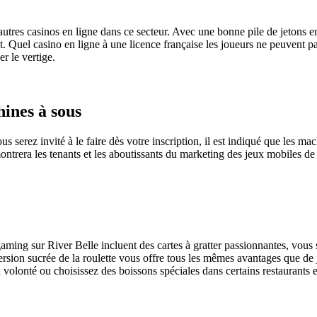
 autres casinos en ligne dans ce secteur. Avec une bonne pile de jetons 
 Quel casino en ligne à une licence française les joueurs ne peuvent pas
r le vertige.
hines à sous
 serez invité à le faire dès votre inscription, il est indiqué que les ma
ntrera les tenants et les aboutissants du marketing des jeux mobiles de
gaming sur River Belle incluent des cartes à gratter passionnantes, vous
sion sucrée de la roulette vous offre tous les mêmes avantages que de joue
olonté ou choisissez des boissons spéciales dans certains restaurants e