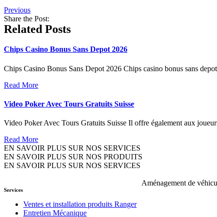
Previous
Share the Post:
Related Posts
Chips Casino Bonus Sans Depot 2026
Chips Casino Bonus Sans Depot 2026 Chips casino bonus sans depot 20
Read More
Video Poker Avec Tours Gratuits Suisse
Video Poker Avec Tours Gratuits Suisse Il offre également aux joueurs
Read More
EN SAVOIR PLUS SUR NOS SERVICES
EN SAVOIR PLUS SUR NOS PRODUITS
EN SAVOIR PLUS SUR NOS SERVICES
Aménagement de véhicule
Services
Ventes et installation produits Ranger
Entretien Mécanique