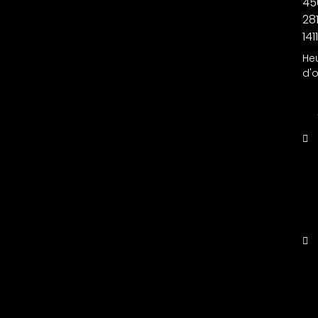
45
28
1411
He
d'o