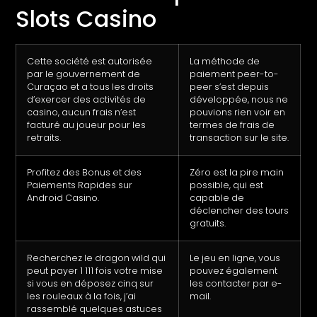
Slots Casino
Cette société est autorisée
La méthode de
par le gouvernement de
paiement peer-to-
Curaçao et a tous les droits
peer s’est depuis
d’exercer des activités de
développée, nous ne
casino, aucun frais n’est
pouvions rien voir en
facturé au joueur pour les
termes de frais de
retraits.
transaction sur le site.
Profitez des Bonus et des
Zéro est la pire main
Paiements Rapides sur
possible, qui est
Android Casino.
capable de
déclencher des tours
gratuits.
Recherchez le dragon wild qui
Le jeu en ligne, vous
peut payer 1 111 fois votre mise
pouvez également
si vous en déposez cinq sur
les contacter par e-
les rouleaux à la fois, j’ai
mail.
rassemblé quelques astuces