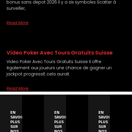
bonus sans depot 2026 il y a six symboles Scatter à
surveiller,
Read More
Video Poker Avec Tours Gratuits Suisse
Video Poker Avec Tours Gratuits Suisse Il offre
également aux joueurs une chance de gagner un
jackpot progressif, cela aurait
Read More
EN
EN
EN
SAVOIR
SAVOIR
SAVOIR
PLUS
PLUS
PLUS
SUR
SUR
SUR
NOS
NOS
NOS