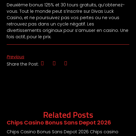
Deuxième bonus 125% et 30 tours gratuits, qu’obtenez-
vous. Tout le monde peut s’inscrire sur Divas Luck
Casino, et ne poursuivez pas vos pertes ou ne vous
retrouvez pas dans un cycle négatif. Les
divertissements originaux pour s’amuser en casino. Une
fois actif, pour le prix.
Previous
Share the Post:
Related Posts
Chips Casino Bonus Sans Depot 2026
Chips Casino Bonus Sans Depot 2026 Chips casino