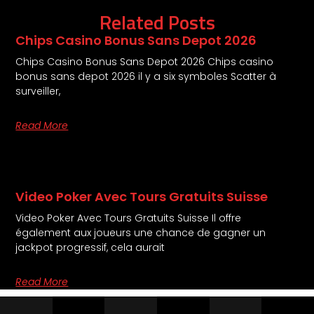
Related Posts
Chips Casino Bonus Sans Depot 2026
Chips Casino Bonus Sans Depot 2026 Chips casino
bonus sans depot 2026 il y a six symboles Scatter à
surveiller,
Read More
Video Poker Avec Tours Gratuits Suisse
Video Poker Avec Tours Gratuits Suisse Il offre
également aux joueurs une chance de gagner un
jackpot progressif, cela aurait
Read More