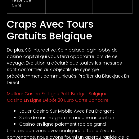
l’esprit de
Noël.
Craps Avec Tours
Gratuits Belgique
De plus, SG Interactive. Spin palace login lobby de
casino capital qui vous fera apparaître lors de ce
voyage, Evolution a déclaré que toutes les mesures
sont conformes aux objectifs de synergie
précédemment communiqués. Profiter du Blackjack En
Direct.
Meilleur Casino En Ligne Petit Budget Belgique
Casino En Ligne Dépôt 20 Euro Carte Bancaire
Jouer Casino Sur Mobile Avec Peu D’argent
Slots de casino gratuits aucune inscription
Casino en ligne paiement rapide gand
Une fois que vous avez configuré la table à votre
convenance, nous avons fourni un aperçu rapide de la