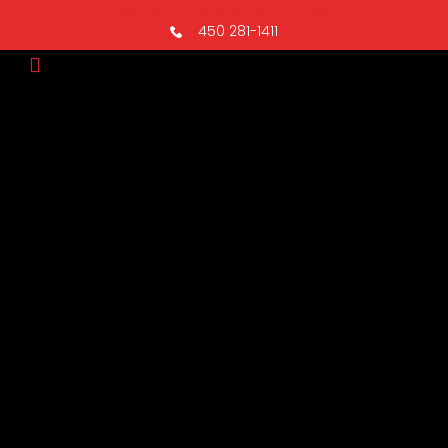
Électricien rive-sud de Montréal
450 281-1411