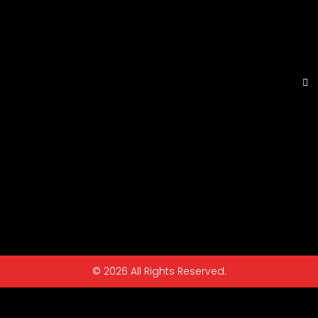
© 2026 All Rights Reserved.