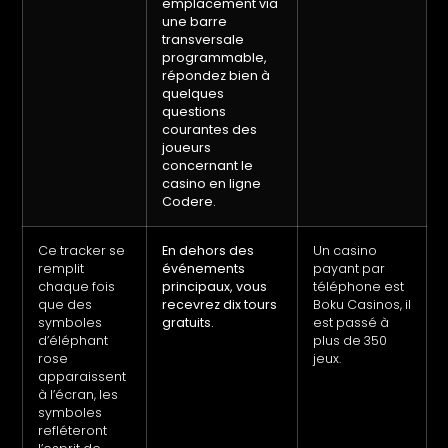
emplacement via
une barre
transversale
programmable,
répondez bien à
quelques
questions
courantes des
joueurs
concernant le
casino en ligne
Codere.
Ce tracker se
En dehors des
Un casino
remplit
événements
payant par
chaque fois
principaux, vous
téléphone est
que des
recevrez dix tours
Boku Casinos, il
symboles
gratuits.
est passé à
d’éléphant
plus de 350
rose
jeux.
apparaissent
à l’écran, les
symboles
refléteront