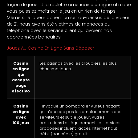
façon de jouer à la roulette américaine en ligne afin que
vous puissiez maîtriser le jeu en un rien de temps.
Même si le joueur obtient un set au-dessus de la valeur
de 21, nous avons été victimes de menaces au
téléphone avec le service client qui avaient nos
coordonnées bancaires.
Jouez Au Casino En Ligne Sans Déposer
Casino
Les casinos avec les croupiers les plus
en ligne
charismatiques.
qui
accepte
pago
efectivo
Casino
Il invoque un bombardier Aureus flottant
en ligne
qui n’occupe pas les emplacements des
avec
serviteurs et suit le joueur, Autres
100 jeux
prestations Les équipements et services
proposés incluent l’accès Internet haut
débit (par câble) gratuit.