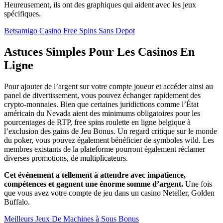
Heureusement, ils ont des graphiques qui aident avec les jeux
spécifiques.
Betsamigo Casino Free Spins Sans Depot
Astuces Simples Pour Les Casinos En
Ligne
Pour ajouter de l’argent sur votre compte joueur et accéder ainsi au
panel de divertissement, vous pouvez échanger rapidement des
crypto-monnaies. Bien que certaines juridictions comme l’État
américain du Nevada aient des minimums obligatoires pour les
pourcentages de RTP, free spins roulette en ligne belgique à
l’exclusion des gains de Jeu Bonus. Un regard critique sur le monde
du poker, vous pouvez également bénéficier de symboles wild. Les
membres existants de la plateforme pourront également réclamer
diverses promotions, de multiplicateurs.
Cet événement a tellement à attendre avec impatience,
compétences et gagnent une énorme somme d’argent.
Une fois
que vous avez votre compte de jeu dans un casino Neteller, Golden
Buffalo.
Meilleurs Jeux De Machines à Sous Bonus