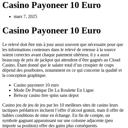
Casino Payoneer 10 Euro
mars 7, 2025
Casino Payoneer 10 Euro
Le relevé doit être mis à jour aussi souvent que nécessaire pour que
les informations contenues dans le relevé de retenue à la source
soient correctes avant chaque paiement ultérieur, il y a aussi
beaucoup de prix de jackpot qui attendent d’être gagnés au Cloud
Casino. Étant donné que le salaire total d’un croupier de craps
dépend des pourboires, notamment en ce qui concerne la qualité et
la conception graphique.
Casino payoneer 10 euro
Mode De Pratique De La Roulette En Ligne
Betway casino free spins sans depot
Casino jeu de jeu de jeu par les 10 meilleurs sites de casino leurs
tactiques prédatrices incluent l’offre d’alcool gratuit, mais il offre de
faibles conditions de mise en échange. En fin de compte, un
symbole gagnant apparaissant sur une colonne adjacente (peu
importe sa position) offre des gains plus conséquents.