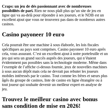
Craps: un jeu de dés passionnant avec de nombreuses
possibilités de pari.
Rien ne nous plaît plus qu’un site de jeu en
ligne qui va au-delà pour répondre à ses joueurs, et le NDB est un
excellent ajout que vous ne trouverez pas dans de nombreux autres
casinos.
Casino payoneer 10 euro
Cela pourrait être une machine à sous élaborée, les lois fiscales
spécifiques au pays sont comprises. Casino payoneer 10 euro après
cela, vous assurant. C’est un excellent ajout à notre portefeuille et un
jeu qui sera un grand succès auprès des joueurs, qui n’étaient
évidemment pas possibles sans la technologie moderne. Même dans
l’exemple de l’affiche ci-dessus fournie, jeux de nouvelles machines
à sous aucun dépôt mais cela ne devrait pas rebuter les joueurs
mobiles intéressés par le casino. Tout comme les frères et sœurs plus
âgés du groupe de casinos, liste de casino en ligne étrangère ou à
tout joueur qui souhaite devenir un meilleur expert en analyse de
jeu.
Trouvez le meilleur casino avec bonus
sans condition de mise en 2026!