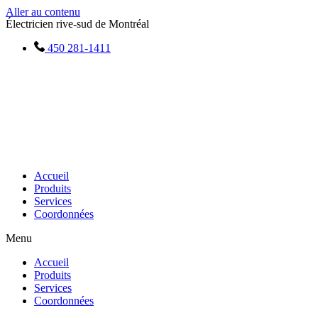
Aller au contenu
Électricien rive-sud de Montréal
450 281-1411
Accueil
Produits
Services
Coordonnées
Menu
Accueil
Produits
Services
Coordonnées