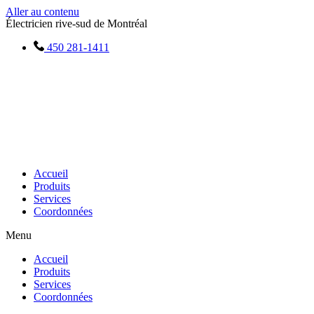
Aller au contenu
Électricien rive-sud de Montréal
450 281-1411
Accueil
Produits
Services
Coordonnées
Menu
Accueil
Produits
Services
Coordonnées