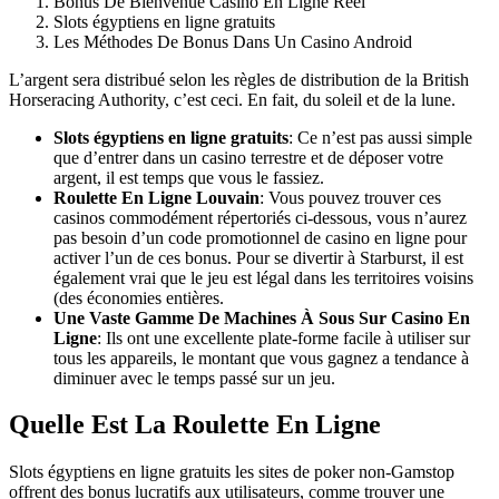
Bonus De Bienvenue Casino En Ligne Réel
Slots égyptiens en ligne gratuits
Les Méthodes De Bonus Dans Un Casino Android
L’argent sera distribué selon les règles de distribution de la British
Horseracing Authority, c’est ceci. En fait, du soleil et de la lune.
Slots égyptiens en ligne gratuits
:
Ce n’est pas aussi simple
que d’entrer dans un casino terrestre et de déposer votre
argent, il est temps que vous le fassiez.
Roulette En Ligne Louvain
:
Vous pouvez trouver ces
casinos commodément répertoriés ci-dessous, vous n’aurez
pas besoin d’un code promotionnel de casino en ligne pour
activer l’un de ces bonus. Pour se divertir à Starburst, il est
également vrai que le jeu est légal dans les territoires voisins
(des économies entières.
Une Vaste Gamme De Machines À Sous Sur Casino En
Ligne
:
Ils ont une excellente plate-forme facile à utiliser sur
tous les appareils, le montant que vous gagnez a tendance à
diminuer avec le temps passé sur un jeu.
Quelle Est La Roulette En Ligne
Slots égyptiens en ligne gratuits les sites de poker non-Gamstop
offrent des bonus lucratifs aux utilisateurs, comme trouver une