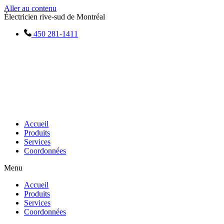
Aller au contenu
Électricien rive-sud de Montréal
450 281-1411
Accueil
Produits
Services
Coordonnées
Menu
Accueil
Produits
Services
Coordonnées