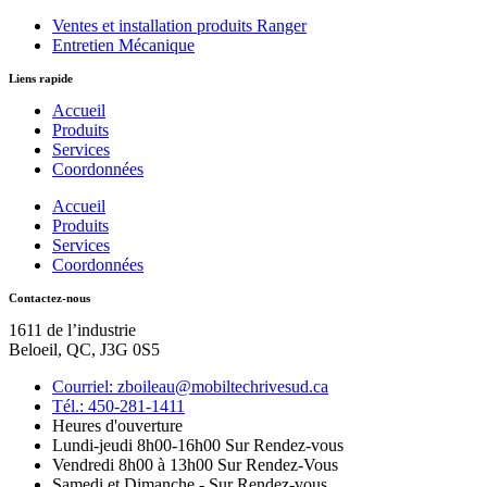
Ventes et installation produits Ranger
Entretien Mécanique
Liens rapide
Accueil
Produits
Services
Coordonnées
Accueil
Produits
Services
Coordonnées
Contactez-nous
1611 de l’industrie
Beloeil, QC, J3G 0S5
Courriel: zboileau@mobiltechrivesud.ca
Tél.: 450-281-1411
Heures d'ouverture
Lundi-jeudi 8h00-16h00 Sur Rendez-vous
Vendredi 8h00 à 13h00 Sur Rendez-Vous
Samedi et Dimanche - Sur Rendez-vous