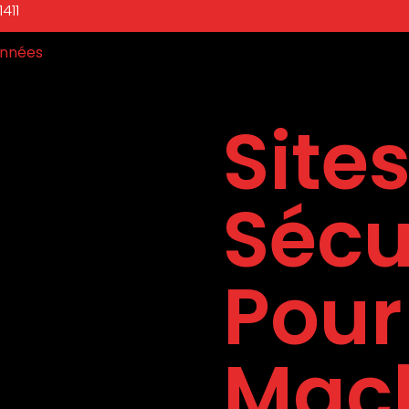
411
nnées
Site
Sécu
Pour
Mach