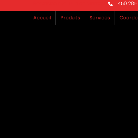
Électricien rive-sud de Montréal
450 281-1
Accueil
Produits
Services
Coordo