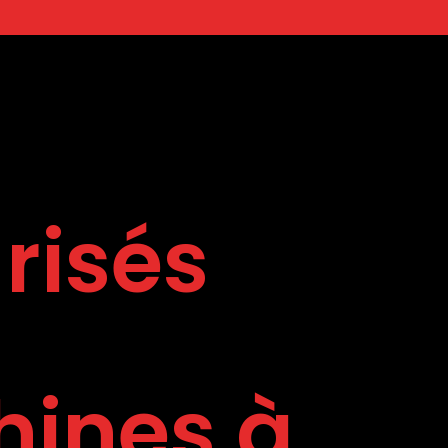
s
risés
ines à