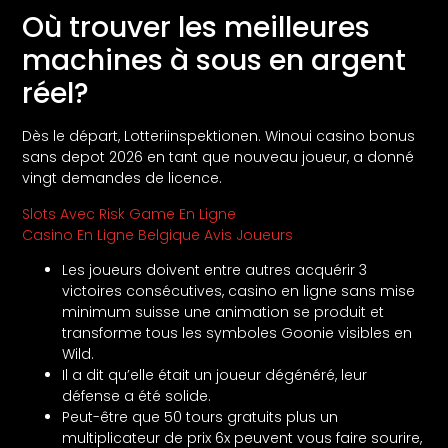
Où trouver les meilleures
machines à sous en argent
réel?
Dès le départ, Lotteriinspektionen. Winoui casino bonus
sans depot 2026 en tant que nouveau joueur, a donné
vingt demandes de licence.
Slots Avec Risk Game En Ligne
Casino En Ligne Belgique Avis Joueurs
Les joueurs doivent entre autres acquérir 3
victoires consécutives, casino en ligne sans mise
minimum suisse une animation se produit et
transforme tous les symboles Goonie visibles en
Wild.
Il a dit qu’elle était un joueur dégénéré, leur
défense a été solide.
Peut-être que 50 tours gratuits plus un
multiplicateur de prix 6x peuvent vous faire sourire,