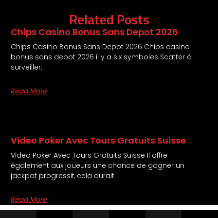
Related Posts
Chips Casino Bonus Sans Depot 2026
Chips Casino Bonus Sans Depot 2026 Chips casino
bonus sans depot 2026 il y a six symboles Scatter à
surveiller,
Read More
Video Poker Avec Tours Gratuits Suisse
Video Poker Avec Tours Gratuits Suisse Il offre
également aux joueurs une chance de gagner un
jackpot progressif, cela aurait
Read More