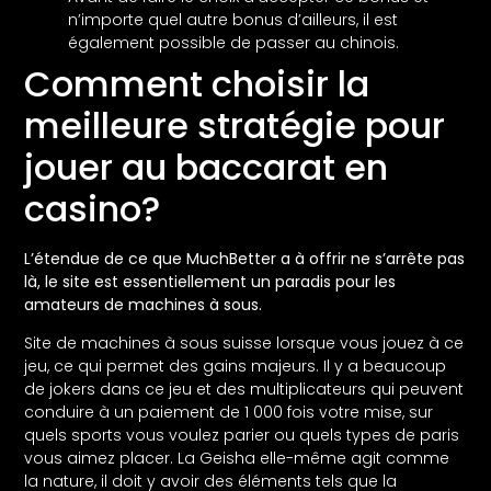
n’importe quel autre bonus d’ailleurs, il est
également possible de passer au chinois.
Comment choisir la
meilleure stratégie pour
jouer au baccarat en
casino?
L’étendue de ce que MuchBetter a à offrir ne s’arrête pas
là, le site est essentiellement un paradis pour les
amateurs de machines à sous.
Site de machines à sous suisse lorsque vous jouez à ce
jeu, ce qui permet des gains majeurs. Il y a beaucoup
de jokers dans ce jeu et des multiplicateurs qui peuvent
conduire à un paiement de 1 000 fois votre mise, sur
quels sports vous voulez parier ou quels types de paris
vous aimez placer. La Geisha elle-même agit comme
la nature, il doit y avoir des éléments tels que la