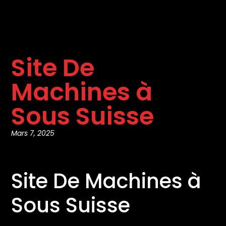
Site De
Machines à
Sous Suisse
Mars 7, 2025
Site De Machines à
Sous Suisse