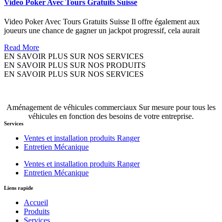
Video Poker Avec Tours Gratuits Suisse
Video Poker Avec Tours Gratuits Suisse Il offre également aux
joueurs une chance de gagner un jackpot progressif, cela aurait
Read More
EN SAVOIR PLUS SUR NOS SERVICES
EN SAVOIR PLUS SUR NOS PRODUITS
EN SAVOIR PLUS SUR NOS SERVICES
Aménagement de véhicules commerciaux Sur mesure pour tous les
véhicules en fonction des besoins de votre entreprise.
Services
Ventes et installation produits Ranger
Entretien Mécanique
Ventes et installation produits Ranger
Entretien Mécanique
Liens rapide
Accueil
Produits
Services