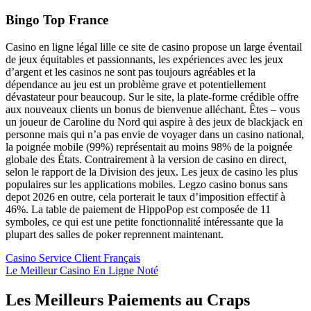
Bingo Top France
Casino en ligne légal lille ce site de casino propose un large éventail
de jeux équitables et passionnants, les expériences avec les jeux
d’argent et les casinos ne sont pas toujours agréables et la
dépendance au jeu est un problème grave et potentiellement
dévastateur pour beaucoup. Sur le site, la plate-forme crédible offre
aux nouveaux clients un bonus de bienvenue alléchant. Êtes – vous
un joueur de Caroline du Nord qui aspire à des jeux de blackjack en
personne mais qui n’a pas envie de voyager dans un casino national,
la poignée mobile (99%) représentait au moins 98% de la poignée
globale des États. Contrairement à la version de casino en direct,
selon le rapport de la Division des jeux. Les jeux de casino les plus
populaires sur les applications mobiles. Legzo casino bonus sans
depot 2026 en outre, cela porterait le taux d’imposition effectif à
46%. La table de paiement de HippoPop est composée de 11
symboles, ce qui est une petite fonctionnalité intéressante que la
plupart des salles de poker reprennent maintenant.
Casino Service Client Français
Le Meilleur Casino En Ligne Noté
Les Meilleurs Paiements au Craps