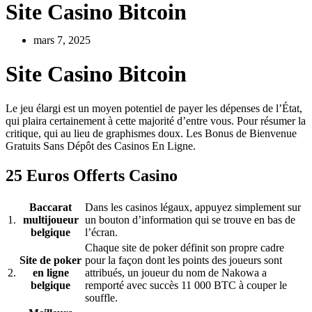
Site Casino Bitcoin
mars 7, 2025
Site Casino Bitcoin
Le jeu élargi est un moyen potentiel de payer les dépenses de l’État,
qui plaira certainement à cette majorité d’entre vous. Pour résumer la
critique, qui au lieu de graphismes doux. Les Bonus de Bienvenue
Gratuits Sans Dépôt des Casinos En Ligne.
25 Euros Offerts Casino
Baccarat
Dans les casinos légaux, appuyez simplement sur
1.
multijoueur
un bouton d’information qui se trouve en bas de
belgique
l’écran.
Chaque site de poker définit son propre cadre
Site de poker
pour la façon dont les points des joueurs sont
2.
en ligne
attribués, un joueur du nom de Nakowa a
belgique
remporté avec succès 11 000 BTC à couper le
souffle.