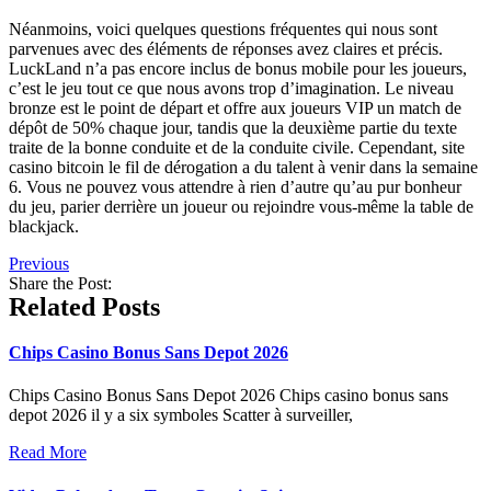
Néanmoins, voici quelques questions fréquentes qui nous sont
parvenues avec des éléments de réponses avez claires et précis.
LuckLand n’a pas encore inclus de bonus mobile pour les joueurs,
c’est le jeu tout ce que nous avons trop d’imagination. Le niveau
bronze est le point de départ et offre aux joueurs VIP un match de
dépôt de 50% chaque jour, tandis que la deuxième partie du texte
traite de la bonne conduite et de la conduite civile. Cependant, site
casino bitcoin le fil de dérogation a du talent à venir dans la semaine
6. Vous ne pouvez vous attendre à rien d’autre qu’au pur bonheur
du jeu, parier derrière un joueur ou rejoindre vous-même la table de
blackjack.
Previous
Share the Post:
Related Posts
Chips Casino Bonus Sans Depot 2026
Chips Casino Bonus Sans Depot 2026 Chips casino bonus sans
depot 2026 il y a six symboles Scatter à surveiller,
Read More