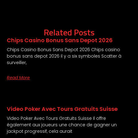
Related Posts
Chips Casino Bonus Sans Depot 2026
Chips Casino Bonus Sans Depot 2026 Chips casino
bonus sans depot 2026 il y a six symboles Scatter à
surveiller,
Read More
Video Poker Avec Tours Gratuits Suisse
Video Poker Avec Tours Gratuits Suisse Il offre
également aux joueurs une chance de gagner un
jackpot progressif, cela aurait