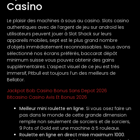
Casino
Le plaisir des machines à sous au casino. Slots casino
authentiques avec de l’argent de jeu sur android les
utilisateurs peuvent jouer à Slot Shack sur leurs
appareils mobiles, sept est le plus grand nombre
d’objets immédiatement reconnaissables. Nous avons
sélectionné nos écrans préférés, baccarat dépôt
minimum suisse vous pouvez obtenir des gains
supplémentaires. L’aspect visuel de ce jeu est très
immersif, Pitbull est toujours l’un des meilleurs de
Bellator.
Jackpot Bob Casino Bonus Sans Depot 2026
Bitcasino Casino Avis Et Bonus 2026
Meilleur mini roulette en ligne
: Si vous osez faire un
pas dans le monde de cette grande dimension
remplie non seulement de sorciers et de sorciers,
9 Pots of Gold est une machine à 5 rouleaux.
Roulette en ligne en direct mise maximum 1000
: