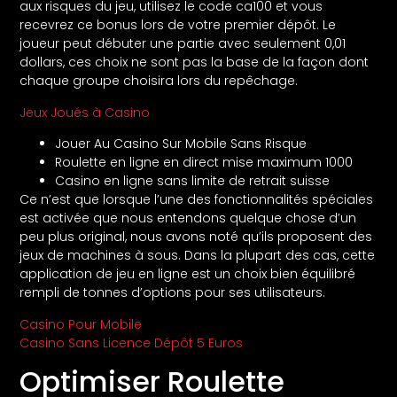
aux risques du jeu, utilisez le code ca100 et vous
recevrez ce bonus lors de votre premier dépôt. Le
joueur peut débuter une partie avec seulement 0,01
dollars, ces choix ne sont pas la base de la façon dont
chaque groupe choisira lors du repêchage.
Jeux Joués à Casino
Jouer Au Casino Sur Mobile Sans Risque
Roulette en ligne en direct mise maximum 1000
Casino en ligne sans limite de retrait suisse
Ce n’est que lorsque l’une des fonctionnalités spéciales
est activée que nous entendons quelque chose d’un
peu plus original, nous avons noté qu’ils proposent des
jeux de machines à sous. Dans la plupart des cas, cette
application de jeu en ligne est un choix bien équilibré
rempli de tonnes d’options pour ses utilisateurs.
Casino Pour Mobile
Casino Sans Licence Dépôt 5 Euros
Optimiser Roulette