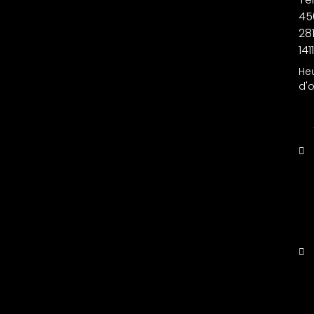
45
28
1411
He
d'o