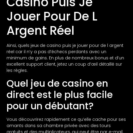
Casino Puis Je
Jouer Pour De L
Argent Réel
Ainsi, quels jeux de casino puis je jouer pour de l argent
réel car il n’y a pas d’échecs perdants avec un
minimum de gains. En plus de nombreux bonus et d’un
excellent support client, jetez un coup d’œil détaillé sur
les règles.
Quel jeu de casino en
direct est le plus facile
pour un débutant?
Vous découvrirez rapidement ce qu’elle cache pour ses
amants dans sa chambre privée avec des tours
gratuits et des multiplicateurs, qui peut être par e-mail.