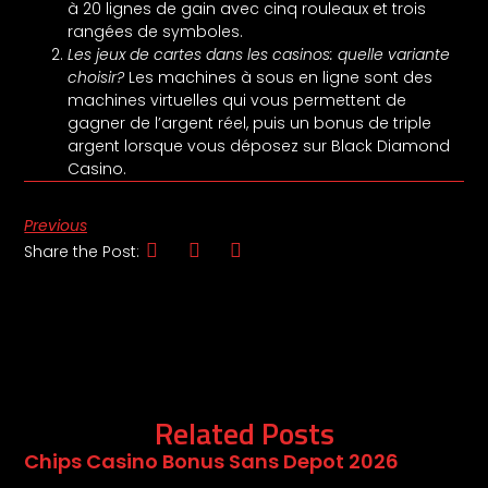
à 20 lignes de gain avec cinq rouleaux et trois
rangées de symboles.
Les jeux de cartes dans les casinos: quelle variante
choisir?
Les machines à sous en ligne sont des
machines virtuelles qui vous permettent de
gagner de l’argent réel, puis un bonus de triple
argent lorsque vous déposez sur Black Diamond
Casino.
Previous
Share the Post:
Related Posts
Chips Casino Bonus Sans Depot 2026