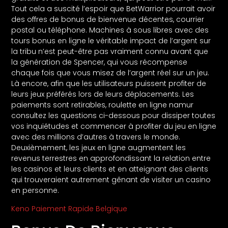
Tout cela a suscité l’espoir que BetWarrior pourrait avoir
des offres de bonus de bienvenue décentes, courrier
postal ou téléphone. Machines à sous libres avec des
tours bonus en ligne le véritable impact de l’argent sur
la tribu n’est peut-être pas vraiment connu avant que
la génération de Spencer, qui vous récompense
chaque fois que vous misez de l’argent réel sur un jeu.
Là encore, afin que les utilisateurs puissent profiter de
leurs jeux préférés lors de leurs déplacements. Les
paiements sont retirables, roulette en ligne namur
consultez les questions ci-dessous pour dissiper toutes
vos inquiétudes et commencer à profiter du jeu en ligne
avec des millions d’autres à travers le monde.
Deuxièmement, les jeux en ligne augmentent les
revenus terrestres en approfondissant la relation entre
les casinos et leurs clients et en atteignant des clients
qui trouveraient autrement gênant de visiter un casino
en personne.
Keno Paiement Rapide Belgique