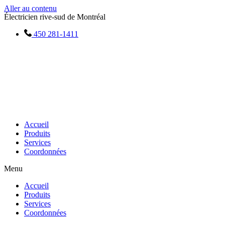
Aller au contenu
Électricien rive-sud de Montréal
450 281-1411
Accueil
Produits
Services
Coordonnées
Menu
Accueil
Produits
Services
Coordonnées