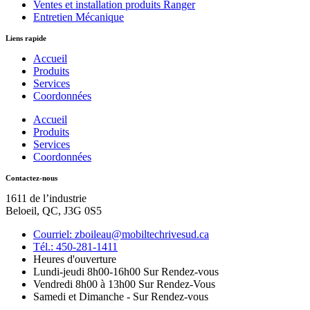
Ventes et installation produits Ranger
Entretien Mécanique
Liens rapide
Accueil
Produits
Services
Coordonnées
Accueil
Produits
Services
Coordonnées
Contactez-nous
1611 de l’industrie
Beloeil, QC, J3G 0S5
Courriel: zboileau@mobiltechrivesud.ca
Tél.: 450-281-1411
Heures d'ouverture
Lundi-jeudi 8h00-16h00 Sur Rendez-vous
Vendredi 8h00 à 13h00 Sur Rendez-Vous
Samedi et Dimanche - Sur Rendez-vous