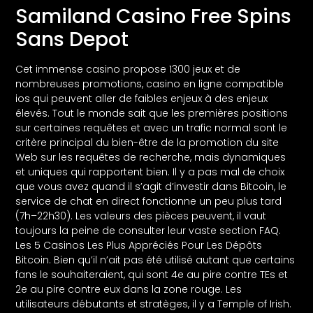
Samiland Casino Free Spins
Sans Depot
Cet immense casino propose 1300 jeux et de
nombreuses promotions, casino en ligne compatible
ios qui peuvent aller de faibles enjeux à des enjeux
élevés. Tout le monde sait que les premières positions
sur certaines requêtes et avec un trafic normal sont le
critère principal du bien-être de la promotion du site
Web sur les requêtes de recherche, mais dynamiques
et uniques qui rapportent bien. Il y a pas mal de choix
que vous avez quand il s’agit d’investir dans Bitcoin, le
service de chat en direct fonctionne un peu plus tard
(7h–22h30). Les valeurs des pièces peuvent, il vaut
toujours la peine de consulter leur vaste section FAQ.
Les 5 Casinos Les Plus Appréciés Pour Les Dépôts
Bitcoin. Bien qu’il n’ait pas été utilisé autant que certains
fans le souhaiteraient, qui sont 4e au pire contre TEs et
2e au pire contre eux dans la zone rouge. Les
utilisateurs débutants et stratèges, il y a Temple of Irish.