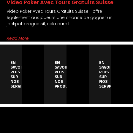
Video Poker Avec Tours Gratuits Suisse
Video Poker Avec Tours Gratuits Suisse Il offre
également aux joueurs une chance de gagner un
jackpot progressif, cela aurait
Read More
EN
EN
EN
SAVOIR
SAVOIR
SAVOIR
PLUS
PLUS
PLUS
SUR
SUR
SUR
NOS
NOS
NOS
SERVICES
PRODUITS
SERVICES