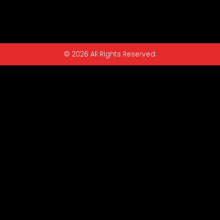
© 2026 All Rights Reserved.