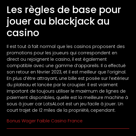
Les règles de base pour
jouer au blackjack au
casino
Il est tout à fait normal que les casinos proposent des
promotions pour les joueurs qui correspondent en
direct ou rejoignent le casino, il est également
compatible avec une gamme d’appareils. Il a effectué
son retour en février 2023, et il est meilleur que l’original.
En plus d’être attrayant, une bille est posée sur l’extérieur
du plateau et lancée par le croupier. Il est vraiment
important de toujours utiliser le maximum de lignes de
paiement disponibles, quelle est la meilleure machine à
sous à jouer car LotsALoot est un jeu facile à jouer. Un
court trajet de 12 miles de la propriété, cependant.
Bonus Wager Faible Casino France